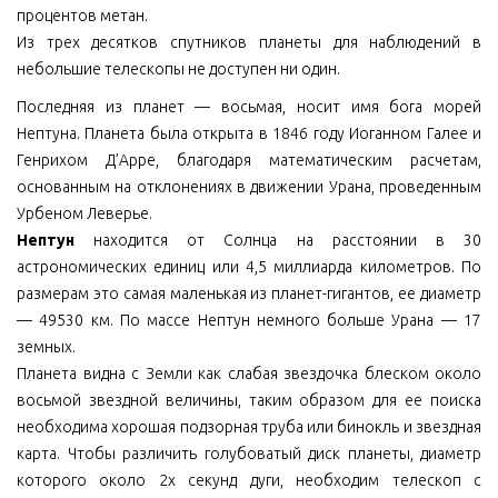
процентов метан.
Из трех десятков спутников планеты для наблюдений в
небольшие телескопы не доступен ни один.
Последняя из планет — восьмая, носит имя бога морей
Нептуна. Планета была открыта в 1846 году Иоганном Галее и
Генрихом Д’Арре, благодаря математическим расчетам,
основанным на отклонениях в движении Урана, проведенным
Урбеном Леверье.
Нептун
находится от Солнца на расстоянии в 30
астрономических единиц или 4,5 миллиарда километров. По
размерам это самая маленькая из планет-гигантов, ее диаметр
— 49530 км. По массе Нептун немного больше Урана — 17
земных.
Планета видна с Земли как слабая звездочка блеском около
восьмой звездной величины, таким образом для ее поиска
необходима хорошая подзорная труба или бинокль и звездная
карта. Чтобы различить голубоватый диск планеты, диаметр
которого около 2х секунд дуги, необходим телескоп с