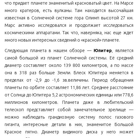
что придает планете знаменитый красноватый цвет. На Марсе
много кратеров, есть вулканы. Там находится высочайшая
известная в Солнечной системе гора Олимп высотой 27 км.
Марс активно исследовался и продолжает исследоваться
космическими аппаратами. Так что, наверняка, нас еще ждет
много новых интересных сведений о «красной» планете.
Следующая планета в нашем обзоре —
Юпитер
, является
самой большой из планет Солнечной системы. Её средний
диаметр составляет около 139 800 километров, а по массе
она в 318 раз больше Земли. Блеск Юпитера меняется в
пределах от -2,9 до -1,6 зв.величины. Период обращения
планеты по орбите составляет 11,86 лет. Среднее расстояние
от Солнца до Юпитера 5,2 астрономических единицы или 778,6
миллионов километров. Планета даже в любительский
телескоп представляет собой замечательное зрелище —
можно наблюдать грандиозную систему полос газового
гиганта, интересные детали в них, знаменитое Большой
Красное пятно. Диаметр видимого диска у него может