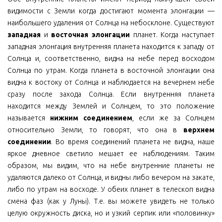
видимости с Земли когда достигают момента элонгации —
наибольшего удаления от Солнца на небосклоне. Существуют
западная
и
восточная элонгации
планет. Когда наступает
западная элонгация внутренняя планета находится к западу от
Солнца и, соответственно, видна на небе перед восходом
Солнца по утрам. Когда планета в восточной элонгации она
видна к востоку от Солнца и наблюдается на вечернем небе
сразу после захода Солнца. Если внутренняя планета
находится между Землей и Солнцем, то это положение
называется
нижним соединением
, если же за Солнцем
относительно Земли, то говорят, что она в
верхнем
соединении
. Во время соединений планета не видна, наше
яркое дневное светило мешает ее наблюдениям. Таким
образом, мы видим, что на небе внутренние планеты не
удаляются далеко от Солнца, и видны либо вечером на закате,
либо по утрам на восходе. У обеих планет в телескоп видна
смена фаз (как у Луны). Т.е. вы можете увидеть не только
целую окружность диска, но и узкий серпик или «половинку»