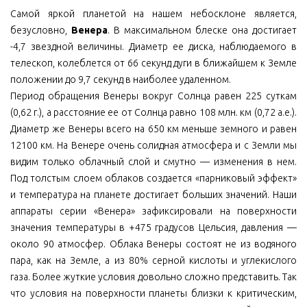
Самой яркой планетой на нашем небосклоне является,
безусловно,
Венера
. В максимальном блеске она достигает
-4,7 звездной величины. Диаметр ее диска, наблюдаемого в
телескоп, колеблется от 66 секунд дуги в ближайшем к Земле
положении до 9,7 секунд в наиболее удаленном.
Период обращения Венеры вокруг Солнца равен 225 суткам
(0,62 г.), а расстояние ее от Солнца равно 108 млн. км (0,72 а.е.).
Диаметр же Венеры всего на 650 км меньше земного и равен
12100 км. На Венере очень солидная атмосфера и с Земли мы
видим только облачный слой и смутно — изменения в нем.
Под толстым слоем облаков создается «парниковый эффект»
и температура на планете достигает больших значений. Наши
аппараты серии «Венера» зафиксировали на поверхности
значения температуры в +475 градусов Цельсия, давления —
около 90 атмосфер. Облака Венеры состоят не из водяного
пара, как на Земле, а из 80% серной кислоты и углекислого
газа. Более жуткие условия довольно сложно представить. Так
что условия на поверхности планеты близки к критическим,