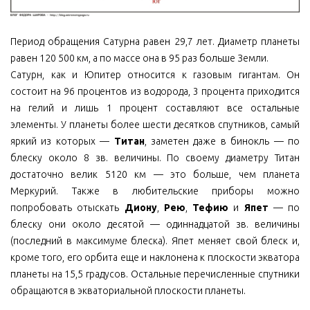
Период обращения Сатурна равен 29,7 лет. Диаметр планеты
равен 120 500 км, а по массе она в 95 раз больше Земли.
Сатурн, как и Юпитер относится к газовым гигантам. Он
состоит на 96 процентов из водорода, 3 процента приходится
на гелий и лишь 1 процент составляют все остальные
элементы. У планеты более шести десятков спутников, самый
яркий из которых —
Титан
, заметен даже в бинокль — по
блеску около 8 зв. величины. По своему диаметру Титан
достаточно велик 5120 км — это больше, чем планета
Меркурий. Также в любительские приборы можно
попробовать отыскать
Диону
,
Рею
,
Тефию
и
Япет
— по
блеску они около десятой — одиннадцатой зв. величины
(последний в максимуме блеска). Япет меняет свой блеск и,
кроме того, его орбита еще и наклонена к плоскости экватора
планеты на 15,5 градусов. Остальные перечисленные спутники
обращаются в экваториальной плоскости планеты.