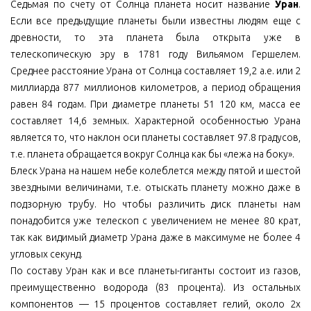
Седьмая по счету от Солнца планета носит название
Уран
.
Если все предыдущие планеты были известны людям еще с
древности, то эта планета была открыта уже в
телескопическую эру в 1781 году Вильямом Гершелем.
Среднее расстояние Урана от Солнца составляет 19,2 а.е. или 2
миллиарда 877 миллионов километров, а период обращения
равен 84 годам. При диаметре планеты 51 120 км, масса ее
составляет 14,6 земных. Характерной особенностью Урана
является то, что наклон оси планеты составляет 97.8 градусов,
т.е. планета обращается вокруг Солнца как бы «лежа на боку».
Блеск Урана на нашем небе колеблется между пятой и шестой
звездными величинами, т.е. отыскать планету можно даже в
подзорную трубу. Но чтобы различить диск планеты нам
понадобится уже телескоп с увеличением не менее 80 крат,
так как видимый диаметр Урана даже в максимуме не более 4
угловых секунд.
По составу Уран как и все планеты-гиганты состоит из газов,
преимущественно водорода (83 процента). Из остальных
компонентов — 15 процентов составляет гелий, около 2х