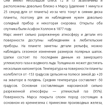
Они имеют небольшой блеск 12 и 13 зв.величины и
расположены довольно близко к Марсу (удаление 1 минута и
25 секунд дуги от планеты) из-за чего тонут в сиянии диска
планеты, поэтому для их наблюдения нужен довольно
солидный прибор и некоторая сноровка. Открыты оба
спутника были Асафом Холлом в 1877 году.
Марс имеет сильно разреженную атмосферу и детали его
поверхности доступны наблюдениям в любительские
приборы. На планете заметны детали рельефа, можно
наблюдать сезонное изменения размеров полярных шапок.
Шапки состоят по последним данным из замерзшего
углекислого газа и водяного льда. Толщина их может достигать
нескольких километров. Температура на поверхности планеты
колеблется от -153 градусов Цельсия на полюсе зимой до +20
на экваторе в полдень. Средняя температура составляет -50
градусов. Основная составляющая марсианской сильно
разреженной атмосферы — углекислый газ (95%).
Поверхность Марса покрыта слоем пород состоящих в
основном из кремнезема с примесями производных железа,