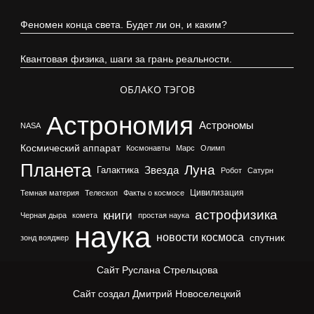
Феномен конца света. Будет ли он, и каким?
Квантовая физика, шаги за грань реальности.
ОБЛАКО ТЭГОВ
Астрономия
Астрономы
NASA
Космический аппарат
Космонавты
Марс
Олимп
Планета
Луна
Галактика
Звезда
Робот
Сатурн
Цивилизация
Темная материя
Телескоп
Факты о космосе
астрофизика
книги
Черная дыра
комета
простая наука
наука
новости космоса
спутник
зонд вояджер
Сайт Руслана Стрельцова
Сайт создал Дмитрий Новоселецкий