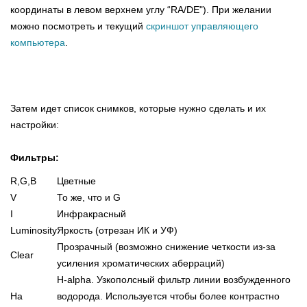
координаты в левом верхнем углу “RA/DE"). При желании
можно посмотреть и текущий
скриншот управляющего
компьютера
.
Затем идет список снимков, которые нужно сделать и их
настройки:
Фильтры:
R,G,B
Цветные
V
То же, что и G
I
Инфракрасный
Luminosity
Яркость (отрезан ИК и УФ)
Прозрачный (возможно снижение четкости из-за
Clear
усиления хроматических аберраций)
H-alpha. Узкополсный фильтр линии возбужденного
Ha
водорода. Используется чтобы более контрастно