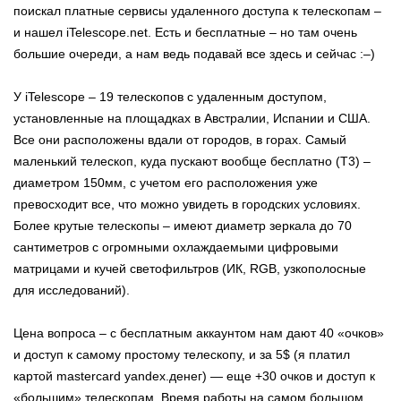
поискал платные сервисы удаленного доступа к телескопам –
и нашел iTelescope.net. Есть и бесплатные – но там очень
большие очереди, а нам ведь подавай все здесь и сейчас :–)
У iTelescope – 19 телескопов с удаленным доступом,
установленные на площадках в Австралии, Испании и США.
Все они расположены вдали от городов, в горах. Самый
маленький телескоп, куда пускают вообще бесплатно (T3) –
диаметром 150мм, с учетом его расположения уже
превосходит все, что можно увидеть в городских условиях.
Более крутые телескопы – имеют диаметр зеркала до 70
сантиметров с огромными охлаждаемыми цифровыми
матрицами и кучей светофильтров (ИК, RGB, узкополосные
для исследований).
Цена вопроса – с бесплатным аккаунтом нам дают 40 «очков»
и доступ к самому простому телескопу, и за 5$ (я платил
картой mastercard yandex.денег) — еще +30 очков и доступ к
«большим» телескопам. Время работы на самом большом