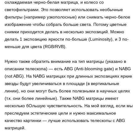
охлаждаемая черно-белая матрица, и колесо со
светофильтрами. Это позволяет использовать необычные
фильтры (например узкополосные) или снимать черно-белое
изображение чтобы собрать больше света. Потому цветные
снимки приходится делать в несколько экспозиций. Можно
делать 1 экспозицию яркости по-больше (Luminosity), и 3 по-
меньше для цвета (RGB/RVB).
Нужно также обратить внимание на тип матрицы (указано в
описании телескопа) — есть ABG (Anti-blooming gate) и NABG
(not ABG). На NABG матрицах при длинных экспозициях яркие
звезды будут увеличиваться в площади (в вертикальные
линии), но они могут быть более полезными в научных целях
(т.к. они более линейные). Также NABG матрицы имеют
несколько бОльшую чувствительность. На мой взгляд, если мы
преследуем эстетические цели и нужно максимальное
качество картинки — лучше использовать телескопы с ABG
матрицей.