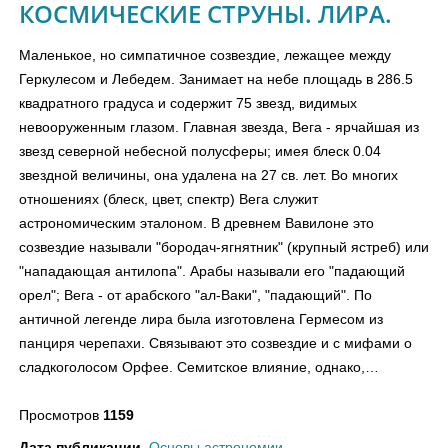
КОСМИЧЕСКИЕ СТРУНЫ. ЛИРА.
Маленькое, но симпатичное созвездие, лежащее между
Геркулесом и Лебедем. Занимает на небе площадь в 286.5
квадратного градуса и содержит 75 звезд, видимых
невооруженным глазом. Главная звезда, Вега - ярчайшая из
звезд северной небесной полусферы; имея блеск 0.04
звездной величины, она удалена на 27 св. лет. Во многих
отношениях (блеск, цвет, спектр) Вега служит
астрономическим эталоном. В древнем Вавилоне это
созвездие называли "бородач-ягнятник" (крупный ястреб) или
"нападающая антилопа". Арабы называли его "падающий
орел"; Вега - от арабского "ал-Ваки", "падающий". По
античной легенде лира была изготовлена Гермесом из
панциря черепахи. Связывают это созвездие и с мифами о
сладкоголосом Орфее. Семитское влияние, однако,…
Просмотров
1159
Дата публикации
Основы астрономии