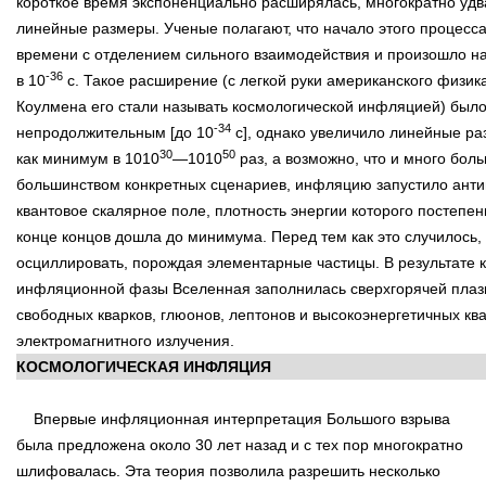
короткое время экспоненциально расширялась, многократно удв
линейные размеры. Ученые полагают, что начало этого процесса
времени с отделением сильного взаимодействия и произошло н
-36
в 10
с. Такое расширение (с легкой руки американского физик
Коулмена его стали называть космологической инфляцией) было
-34
непродолжительным [до 10
с], однако увеличило линейные р
30
50
как минимум в 1010
—1010
раз, а возможно, что и много боль
большинством конкретных сценариев, инфляцию запустило ант
квантовое скалярное поле, плотность энергии которого постепе
конце концов дошла до минимума. Перед тем как это случилось,
осциллировать, порождая элементарные частицы. В результате 
инфляционной фазы Вселенная заполнилась сверхгорячей плаз
свободных кварков, глюонов, лептонов и высокоэнергетичных кв
электромагнитного излучения.
КОСМОЛОГИЧЕСКАЯ ИНФЛЯЦИЯ
Впервые инфляционная интерпретация Большого взрыва
была предложена около 30 лет назад и с тех пор многократно
шлифовалась. Эта теория позволила разрешить несколько