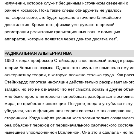
излучении, которое служит бесценным источником сведений о
раннем космосе. Пока такие следы обнаружить не удалось,
но, скорее всего, это будет сделано в течение ближайшего
десятилетия. Кроме того, физики уже думают о прямой
регистрации реликтовых гравитационных волн с помощью
аппаратов, которые появятся через два-три десятка лет".
РАДИКАЛЬНАЯ АЛЬТЕРНАТИВА
1980-х годах профессор Стейнхардт внес немалый вклад в разр
теории Большого взрыва. Однако это ничуть не помешало ему и
альтернативу теории, в которую вложено столько труда. Как рас
Стейнхардт, гипотеза инфляции действительно раскрывает мног
загадок, но это не означает, что нет смысла искать и другие объ
мне было просто интересно попробовать разобраться в основны
мира, не прибегая к инфляции. Позднее, когда я углубился в эту
убедился, что инфляционная теория совсем не так совершенна, 
сторонники. Когда инфляционная космология только создавалась
она объяснит переход от первоначального хаотического состоян
нынешней упорядоченной Вселенной. Она это и сделала - но п