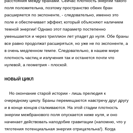
расстояния между бранами. Сейчас плотность энергии такого
поля положительна, поэтому пространство обеих бран
расширяется по экспоненте, - следовательно, именно это
поле и обеспечивает эффект, который объясняют наличием
темной энергии! Однако этот параметр постепенно
уменьшается и через триллион лет упадет до нуля. Обе браны
все равно продолжат расширяться, но уже не по экспоненте, а
в очень медленном темпе. Следовательно, в нашем мире
плотность частиц и излучения так и останется почти что
нулевой, а геометрия - плоской.
НОВЫЙ ЦИКЛ
Но окончание старой истории - лишь прелюдия к
очередному циклу. Браны перемещаются навстречу друг другу
и в конце концов сталкиваются. На этой стадии плотность
энергии межбранового поля опускается ниже нуля, и оно
начинает действовать наподобие гравитации (напомню, что у
тяготения потенциальная энергия отрицательна!). Когда