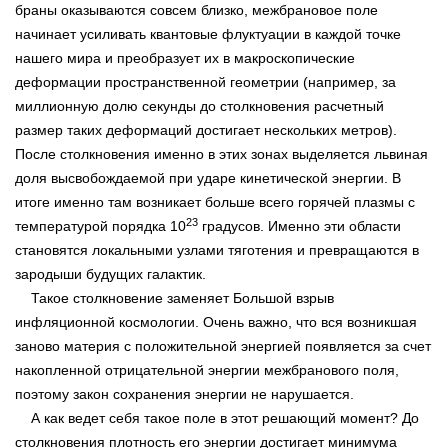
браны оказываются совсем близко, межбрановое поле
начинает усиливать квантовые флуктуации в каждой точке
нашего мира и преобразует их в макроскопические
деформации пространственной геометрии (например, за
миллионную долю секунды до столкновения расчетный
размер таких деформаций достигает нескольких метров).
После столкновения именно в этих зонах выделяется львиная
доля высвобождаемой при ударе кинетической энергии. В
итоге именно там возникает больше всего горячей плазмы с
23
температурой порядка 10
градусов. Именно эти области
становятся локальными узлами тяготения и превращаются в
зародыши будущих галактик.
Такое столкновение заменяет Большой взрыв
инфляционной космологии. Очень важно, что вся возникшая
заново материя с положительной энергией появляется за счет
накопленной отрицательной энергии межбранового поля,
поэтому закон сохранения энергии не нарушается.
А как ведет себя такое поле в этот решающий момент? До
столкновения плотность его энергии достигает минимума