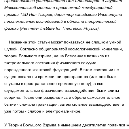
Принстонского университета Пол Стейнхардт и лауреат
Максвелловской медали и престижной международной
премии TED Нил Тьюрок, директор канадского Института
перспективных исследований в области теоретической
физики (Perimeter Institute for Theoretical Physics).
Название этой статьи может показаться не слишком умной
шуткой. Согласно общепринятой космологической концепции,
теории Большого взрыва, наша Вселенная возникла из
экстремального состояния физического вакуума,
порожденного квантовой флуктуацией. В этом состоянии не
существовало ни времени, ни пространства (или они были
спутаны в пространственно-временную пену), а все
фундаментальные физические взаимодействия были слиты
воедино. Позже они разделились и обрели самостоятельное
бытие - сначала гравитация, затем сильное взаимодействие, а
уже потом - слабое и электромагнитное.
У Теории Большого Взрыва в нынешнем десятилетии появился ко