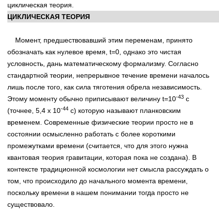
циклическая теория.
ЦИКЛИЧЕСКАЯ ТЕОРИЯ
Момент, предшествовавший этим переменам, принято
обозначать как нулевое время, t=0, однако это чистая
условность, дань математическому формализму. Согласно
стандартной теории, непрерывное течение времени началось
лишь после того, как сила тяготения обрела независимость.
-43
Этому моменту обычно приписывают величину t=10
c
-44
(точнее, 5,4 х 10
с) которую называют планковским
временем. Современные физические теории просто не в
состоянии осмысленно работать с более короткими
промежутками времени (считается, что для этого нужна
квантовая теория гравитации, которая пока не создана). В
контексте традиционной космологии нет смысла рассуждать о
том, что происходило до начального момента времени,
поскольку времени в нашем понимании тогда просто не
существовало.