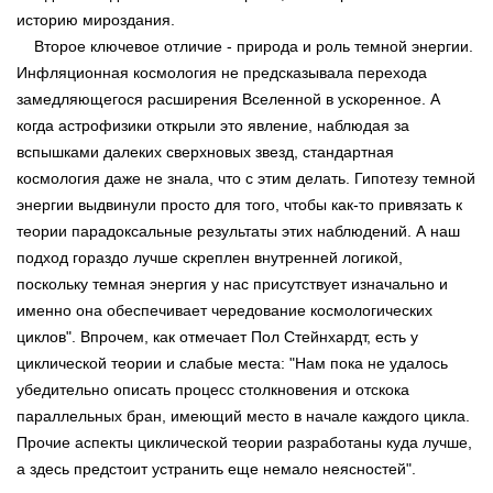
историю мироздания.
Второе ключевое отличие - природа и роль темной энергии.
Инфляционная космология не предсказывала перехода
замедляющегося расширения Вселенной в ускоренное. А
когда астрофизики открыли это явление, наблюдая за
вспышками далеких сверхновых звезд, стандартная
космология даже не знала, что с этим делать. Гипотезу темной
энергии выдвинули просто для того, чтобы как-то привязать к
теории парадоксальные результаты этих наблюдений. А наш
подход гораздо лучше скреплен внутренней логикой,
поскольку темная энергия у нас присутствует изначально и
именно она обеспечивает чередование космологических
циклов". Впрочем, как отмечает Пол Стейнхардт, есть у
циклической теории и слабые места: "Нам пока не удалось
убедительно описать процесс столкновения и отскока
параллельных бран, имеющий место в начале каждого цикла.
Прочие аспекты циклической теории разработаны куда лучше,
а здесь предстоит устранить еще немало неясностей".