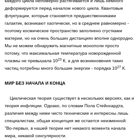
каждого цикла непомерно растягивается и лишь немного
деформируется перед началом нового цикла. Квантовые
флуктуации, которые становятся предшественниками
галактик, возникают хаотически, но в среднем равномерно -
поэтому космическое пространство заполнено сгустками
материи, но на очень больших дистанциях вполне однородно.
Мы не можем обнаружить магнитные монополи просто
потому, что максимальная температура новорожденной
23
плазмы не превышала 10
К, а для возникновения таких
27
частиц потребны много большие энергии - порядка 10
К.
МИР БЕЗ НАЧАЛА И КОНЦА
Циклическая теория существует в нескольких версиях, как и
теория инфляции. Однако, по словам Пола Стейнхардта,
различия между ними чисто технические и интересны лишь
специалистам, общая концепция же остается неизменной:
"Во-первых, в нашей теории нет никакого момента начала
мира, никакой сингулярности.