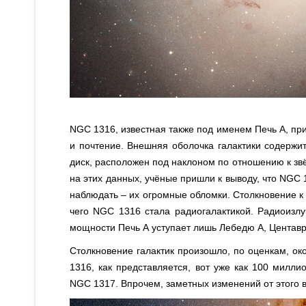
NGC 1316, известная также под именем Печь А, п
и почтение. Внешняя оболочка галактики содержит
диск, расположен под наклоном по отношению к звё
на этих данных, учёные пришли к выводу, что NGC 
наблюдать – их огромные обломки. Столкновение к
чего NGC 1316 стала радиогалактикой. Радиоизлу
мощности Печь А уступает лишь Лебедю А, Центавру
Столкновение галактик произошло, по оценкам, ок
1316, как представляется, вот уже как 100 милли
NGC 1317. Впрочем, заметных изменений от этого в