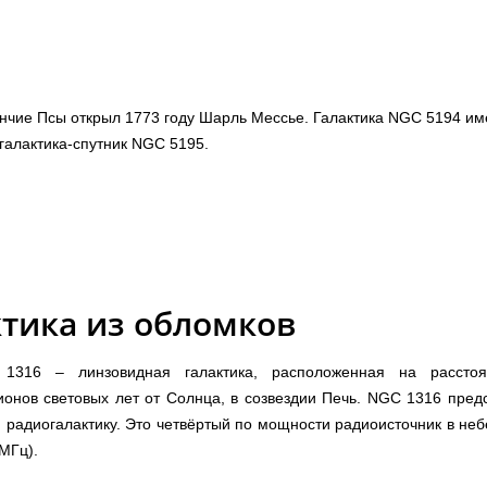
ончие Псы открыл 1773 году Шарль Мессье. Галактика NGC 5194 им
 галактика-спутник NGC 5195.
ктика из обломков
1316 – линзовидная галактика, расположенная на рассто
онов световых лет от Солнца, в созвездии Печь. NGC 1316 пред
 радиогалактику. Это четвёртый по мощности радиоисточник в неб
МГц).