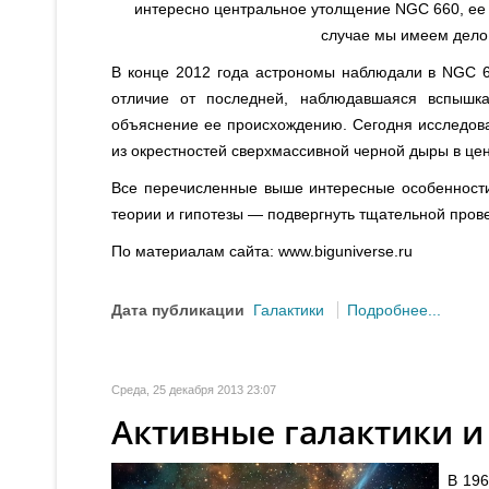
интересно центральное утолщение NGC 660, ее б
случае мы имеем дело
В конце 2012 года астрономы наблюдали в NGC 6
отличие от последней, наблюдавшаяся вспышк
объяснение ее происхождению. Сегодня исследова
из окрестностей сверхмассивной черной дыры в це
Все перечисленные выше интересные особенности 
теории и гипотезы — подвергнуть тщательной про
По материалам сайта: www.biguniverse.ru
Дата публикации
Галактики
Подробнее...
Среда, 25 декабря 2013 23:07
Активные галактики и
В 196