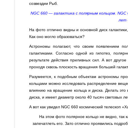
созвездии Рыб.
NGC 660 — галактика с полярным кольцом. NGC 6
лет 
На фото отлично видны и основной диск галактики,
Как оно могло образоваться?
Астрономы полагают, что своим появлением по
галактиками. Согласно одной из гипотез, полярн
результате действия приливных сил. А вот другое
проходя сквозь плоскость вращения большей галакт
Разумеется, к подобным объектам астрономы про
кольцами можно исследовать распределение вещес
влиянию на вращение кольца и диска. Делать это 
диска, и имеет диаметр около 40 тысяч световых ле
А вот как увидел NGC 660 космический телескоп «Х
На этом фото полярное кольцо не видно, так к
запечатлеть его. Зато отлично проявились подроб