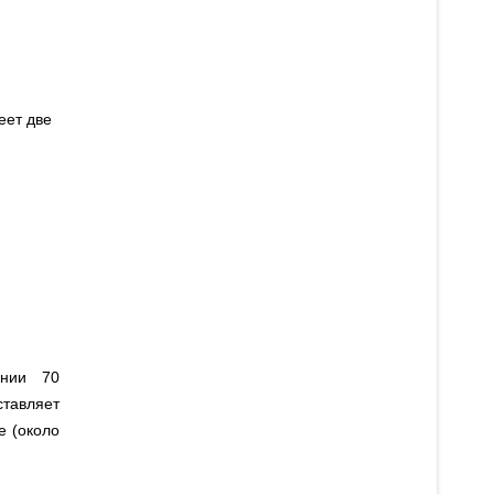
еет две
янии 70
ставляет
е (около