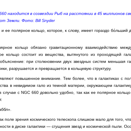
60 находится в созвездии Рыб на расстоянии в 45 миллионов с
от Земли. Фото: Bill Snyder
 и ее полярное кольцо, которое, к слову, имеет гораздо бо́льший 
лярное кольцо обязано гравитационному взаимодействию межд
ое кольцо состоит из вещества, вытянутого из проходящей гал
 объяснение: при столкновении двух звездных систем меньшая га
ики, разрушается и превращается в кольцевую структуру.
являют повышенное внимание. Тем более, что в галактиках с п
тва в невидимом гало из темной материи, окружающем галактику
в случае с NGC 660 довольно удобно, так как ее полярное кольц
т.
аббл».
ак поле зрения космического телескопа слишком мало для того, чт
ности в диске галактики — сгущения звезд и космической пыли. Ос