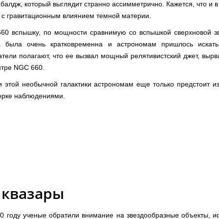
алдж, который выглядит странно ассимметрично. Кажется, что и в
 с гравитационным влиянием темной материи.
60 вспышку, по мощности сравнимую со вспышкой сверхновой з
а была очень кратковременна и астрономам пришлось искать
тели полагают, что ее вызвал мощный релятивистский джет, выр
нтре NGC 660.
этой необычной галактики астрономам еще только предстоит из
верке наблюдениями.
 квазары
0 году ученые обратили внимание на звездообразные объекты, и