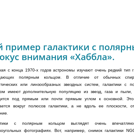
й пример галактики с поляр
окус внимания «Хаббла».
ая с конца 1970-х годов астрономы изучают очень редкий тип г
дающих полярным кольцом. В отличие от обычных спир
птических или линзообразных звездных систем, галактики с п
цом имеют дополнительную популяцию из звезд, газа и пыли, 
дится под прямым или почти прямым углом к основной. Это
ается вокруг полюсов галактики, а не вдоль ее плоскости, о
ние.
ктики с полярным кольцом выглядят очень впечатля
коугольных фотографиях. Вот, например, снимок галактики NG