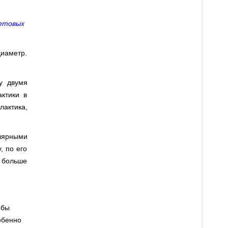
ветовых
диаметр.
у двумя
актики в
лактика,
олярными
, по его
о больше
обы
обенно