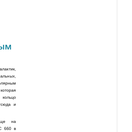
ным
алактик,
альных,
олярным
которая
 кольцо
тсюда и
юще на
C 660 в