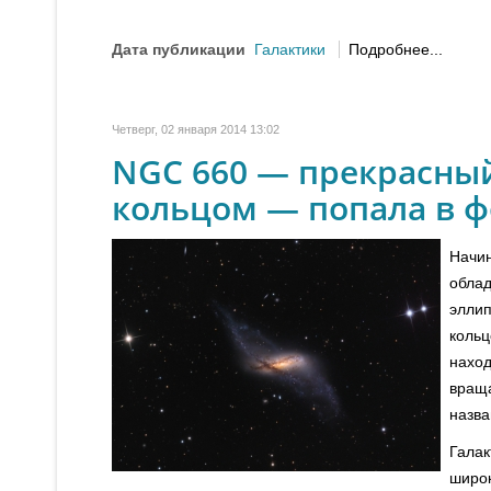
Дата публикации
Галактики
Подробнее...
Четверг, 02 января 2014 13:02
NGC 660 — прекрасны
кольцом — попала в ф
Начин
обла
элли
коль
нахо
вращ
назва
Гала
широ