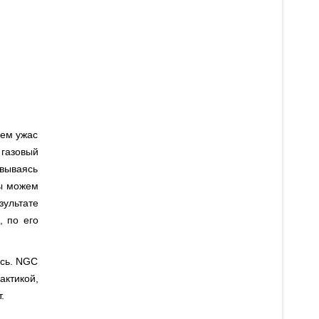
щем ужас
 газовый
овываясь
мы можем
зультате
, по его
ась. NGC
актикой,
.