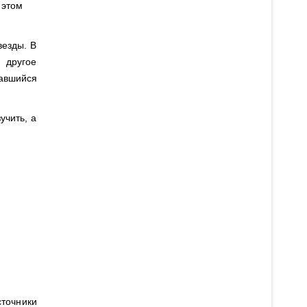
 этом
везды. В
 другое
вавшийся
учить, а
сточники