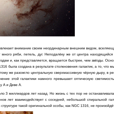
ривлекает внимание своим неординарным внешним видом, вселяю
 много ряби, петель, дуг. Неподалёку же от центра находящийся
здам и, как представляется, вращается быстрее, чем звёзды. Осн
1316 была создана в результате столкновения галактик, а то, что 
 тому же разожгло центральную сверхмассивную чёрную дыру, в ре
чение этой галактики намного превышает оптическую светимость
 А и Деве А.
оло 3 миллиардов лет назад. Но жизнь с тех пор не останавливал
онов лет взаимодействует с соседней, небольшой спиральной гал
 структуре такой оригинальной особы, как NGC 1316, не произойдёт