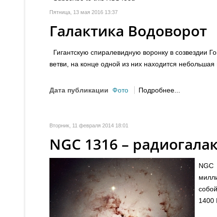
Пятница, 13 мая 2016 13:37
Галактика Водоворот
Гигантскую спиралевидную воронку в созвездии Г
ветви, на конце одной из них находится небольшая
Дата публикации
Фото
Подробнее...
Вторник, 11 февраля 2014 18:01
NGC 1316 – радиогала
NGC 
милли
собой
1400 