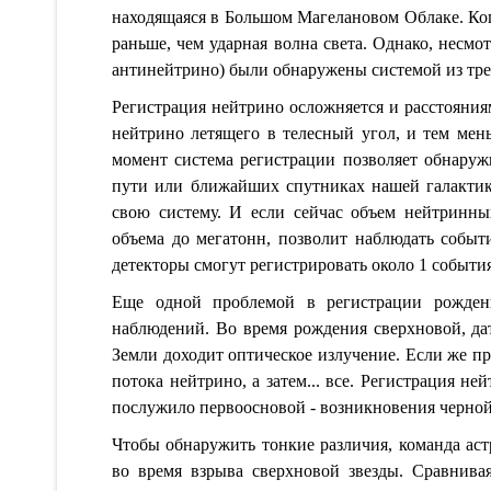
находящаяся в Большом Магелановом Облаке. Ког
раньше, чем ударная волна света. Однако, несмо
антинейтрино) были обнаружены системой из тре
Регистрация нейтрино осложняется и расстояния
нейтрино летящего в телесный угол, и тем мен
момент система регистрации позволяет обнаруж
пути или ближайших спутниках нашей галактик
свою систему. И если сейчас объем нейтринны
объема до мегатонн, позволит наблюдать событ
детекторы смогут регистрировать около 1 события
Еще одной проблемой в регистрации рождени
наблюдений. Во время рождения сверхновой, да
Земли доходит оптическое излучение. Если же п
потока нейтрино, а затем... все. Регистрация не
послужило первоосновой - возникновения черно
Чтобы обнаружить тонкие различия, команда аст
во время взрыва сверхновой звезды. Сравнив