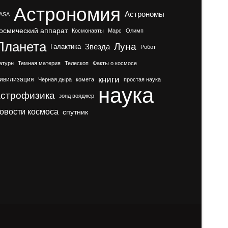
Астрономия
Астрономы
ASA
осмический аппарат
Космонавты
Марс
Олимп
Планета
Луна
Галактика
Звезда
Робот
атурн
Темная материя
Телескоп
Факты о космосе
книги
ивилизация
Черная дыра
комета
простая наука
наука
астрофизика
зонд вояджер
овости космоса
спутник