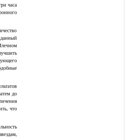
три часа
тронного
личество
 данный
Млечном
лучшить
рующего
одобные
льтатов
атем до
еличения
ить, что
ельность
вездам,