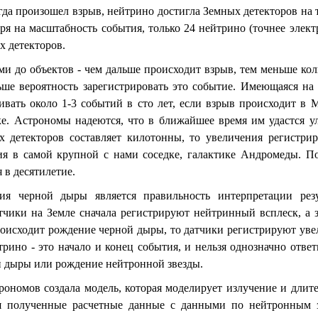
да произошел взрыв, нейтрино достигла Земных детекторов на 
тря на масштабность события, только 24 нейтрино (точнее элек
х детекторов.
ми до объектов - чем дальше происходит взрыв, тем меньше ко
ьше вероятность зарегистрировать это событие. Имеющаяся на
ивать около 1-3 событий в сто лет, если взрыв происходит в 
е. Астрономы надеются, что в ближайшее время им удастся у
х детекторов составляет килотонны, то увеличения регистри
ия в самой крупной с нами соседке, галактике Андромеды. П
 в десятилетие.
я черной дыры является правильность интерпретации резу
тчики на Земле сначала регистрируют нейтринный всплеск, а з
роисходит рождение черной дыры, то датчики регистрируют ув
йтрино - это начало и конец события, и нельзя однозначно ответ
й дыры или рождение нейтронной звезды.
рономов создала модель, которая моделирует излучение и длит
ая полученные расчетные данные с данными по нейтронным з