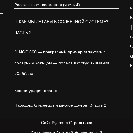
Рассказывает космонавт.(часть 4)
N
К
КАК МЫ ЛЕТАЕМ В СОЛНЕЧНОЙ СИСТЕМЕ?
ЧАСТЬ 2
С
Ц
NGC 660 — прекрасный пример галактики с
полярным кольцом — попала в фокус внимания
н
«Хаббла».
Конфигурация планет
Парадокс близнецов и многое другое...(часть 2)
Сайт Руслана Стрельцова
Сайт создал Дмитрий Новоселецкий