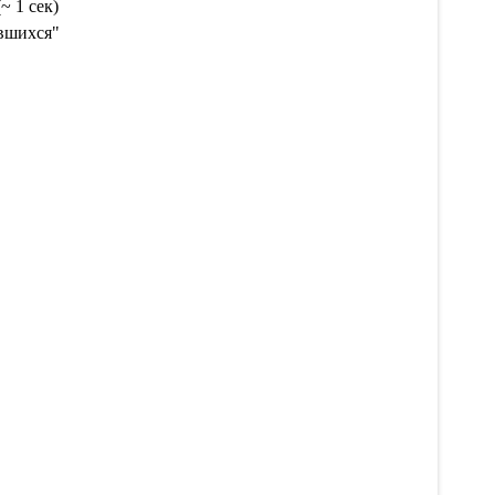
~ 1 сек)
авшихся"