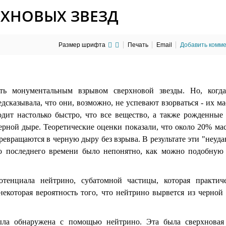
РХНОВЫХ ЗВЕЗД
Размер шрифта
Печать
Email
Добавить комм
ть монументальным взрывом сверхновой звезды. Но, когд
дсказывала, что они, возможно, не успевают взорваться - их м
одит настолько быстро, что все вещество, а также рожденные
ерной дыре. Теоретические оценки показали, что около 20% м
ревращаются в черную дыру без взрыва. В результате эти "неуд
до последнего времени было непонятно, как можно подобную
тенциала нейтрино, субатомной частицы, которая практич
 некоторая вероятность того, что нейтрино вырвется из черно
ыла обнаружена с помощью нейтрино. Эта была сверхновая