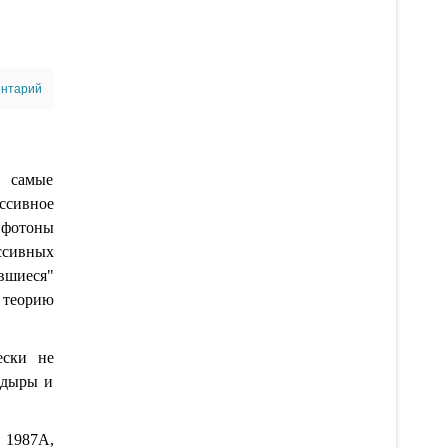
ентарий
а самые
ассивное
 фотоны
ассивных
авшиеся"
 теорию
ески не
й дыры и
 1987А,