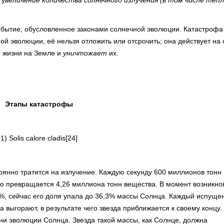
е
у
величение количества солнечного излучения (в том числе тепл
бытие, обусловленное законами солнечной эволюции. Катастрофа
й эволюции, её нельзя отложить или отсрочить; она действует на
 жизни на Земле и
уничтожает
их.
Этапы катастрофы
1) Solis calore cladis[24]
оянно тратится на излучение. Каждую секунду 600 миллионов тонн
гию превращается 4,26 миллиона тонн вещества. В момент возникно
6%, сейчас его доля упала до 36,3% массы Солнца. Каждый испуще
 выгорают, в результате чего звезда приближается к своему концу.
и эволюции Солнца. Звезда такой массы, как Солнце, должна