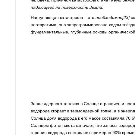
человека. Причиной катастрофы станет
неуклонно
падающего на поверхность Земли.
Наступающая катастрофа – это
необходимое[23]
со
неотвратима, она запрограммирована ходом звёздно
фундаментальные, глубинные основы органической
Запас ядерного топлива в Солнце ограничен и пост
водорода сгорает в термоядерной топке, а в энер
Солнца доля водорода к его массе составляла 70,
Солнцем фотон света означает, что запасы водорода
горения водорода составляет примерно 90% времен