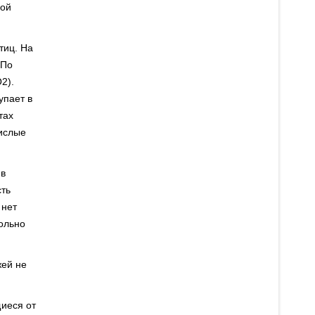
вой
тиц. На
 По
2).
упает в
тах
кислые
 в
сть
 нет
ольно
жей не
щиеся от