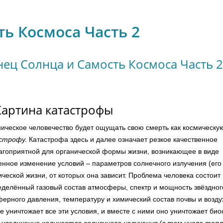
ть Космоса Часть 2
нец Солнца и Самость Космоса Часть 2
Картина катастрофы
ическое человечество будет ощущать свою смерть как космическу
строфу.
Катастрофа здесь и далее означает резкое качественное
агоприятной для органической формы жизни, возникающее в виде
енное изменение условий – параметров солнечного излучения (его
еской жизни, от которых она зависит. Проблема человека состоит 
делённый газовый состав атмосферы, спектр и мощность звёздног
ерного давления, температуру и химический состав почвы и возду
 уничтожает все эти условия, и вместе с ними оно уничтожает би