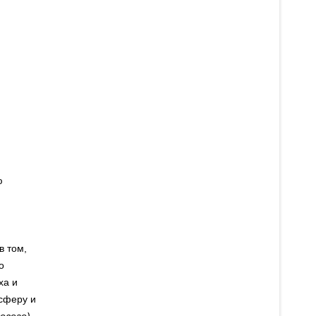
ю
в том,
о
ха и
осферу и