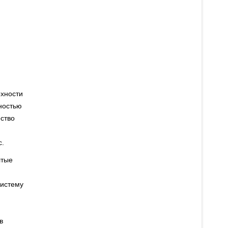
рхности
ностью
ество
с.
лтые
систему
в