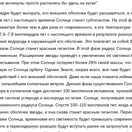
е молекулы просто распались бы здесь на куски”.
ядре будет выгорать, его внешняя оболочка будет расширяться, а 
в лет с настоящего времени Солнце станет субгигантом. На этой ф
иаметре более чем в два раза от современного, а его температура
 7,6–7,8 миллиардов лет с настоящего времени в результате разогр
ния водорода в окружающей его оболочке. Это повлечёт за собой 
азом Солнце станет красным гигантом. В этой фазе радиус Солнца
временным. Расширение звезды приведёт к увеличению её светимос
кельвинов. При этом Солнце потеряет более 28% своей массы, что
кую от Солнца орбиту. Однако Земля, скорее всего, всё-таки будет
ействий с его внешней оболочкой. Даже если наша планета избеж
а сильнейшим солнечным ветром. Данная фаза существования Со
ура в солнечном ядре достигнет 100 миллионов кельвинов, произо
я синтеза углерода и кислорода из гелия. Солнце, получившее но
временного радиуса Солнца. Спустя 100–110 миллионов лет, когда 
шних оболочек звезды, и она снова станет красным гигантом. Пери
ами Солнца, временами его светимость будет превышать совреме
, что в термоядерную реакцию будут вступать ранее не затронутые о