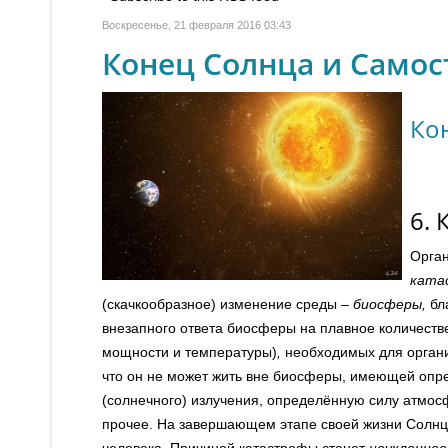
Воскресенье, 21 февраля 2016 03:43
Конец Солнца и Самос
Ко
6. 
Орган
ката
(скачкообразное) изменение среды –
биосферы,
бл
внезапного ответа биосферы на плавное количеств
мощности и температуры)
,
необходимых для органич
что он не может жить вне биосферы, имеющей опре
(солнечного) излучения, определённую силу атмосф
прочее. На завершающем этапе своей жизни Солнце