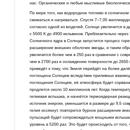
нас. Органические и любые мыслимые биологически
По мере того, как водородное топливо в солнечном 
сжиматься и нагреваться. Спустя 7–7,05 миллиардо
согласно одной из моделей, Солнце увеличится в д
с 5500 K до 4900 кельвинов. Приблизительно через
Солнечного ядра в Солнце запустится процесс горе
расширение внешних оболочек звезды, и таким обр
увеличится более чем в 250 раз в сравнении с со
чем в 2700 раз и охлаждению поверхности до 2650 
приведёт к тому, что Земля перейдёт на более далё
поглощена Солнцем вследствие приливных взаимод
поглощения Солнцем, её атмосфера будет сорван
продлится около 10 миллионов лет. Когда температ
гелиевая вспышка, и начнётся термоядерная реакци
источник энергии, уменьшится в размере до 9,5 со
гелия иссякнут, повторится бурное расширение вне
пульсаций будет сопровождаться мощными вспышк
уровень в 5200 раз. Это будет происходить от того