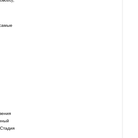
ового),
 самые
вения
нный
 Стадия