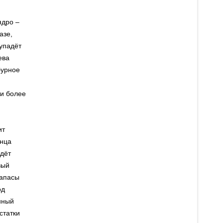
ядро –
азе,
 упадёт
ева
бурное
ти более
ит
лнца
йдёт
вый
запасы
од
нный
статки