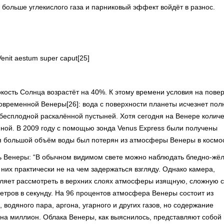
больше углекислого газа и парниковый эффект войдёт в разнос.
Venit aestum super caput[25]
кость Солнца возрастёт на 40%. К этому времени условия на пове
овременной Венеры[26]: вода с поверхности планеты исчезнет пол
т бесплодной раскалённой пустыней. Хотя сегодня на Венере колич
иной. В 2009 году с помощью зонда Venus Express были получены
ния большой объём воды был потерян из атмосферы Венеры в космо
ть Венеры: “В обычном видимом свете можно наблюдать бледно-жё
 них практически не на чем задержаться взгляду. Однако камера,
ляет рассмотреть в верхних слоях атмосферы изящную, сложную 
етров в секунду. На 96 процентов атмосфера Венеры состоит из
водяного пара, аргона, угарного и других газов, но содержание
 на миллион. Облака Венеры, как выяснилось, представляют собой 