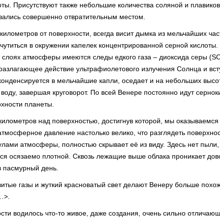
ты. Присутствуют также небольшие количества соляной и плавико
азались совершенно отвратительным местом.
илометров от поверхности, всегда висит дымка из мельчайших час
чутиться в окружении капелек концентрированной серной кислоты.
 слоях атмосферы имеются следы едкого газа – диоксида серы (SO
разлагающее действие ультрафиолетового излучения Солнца и вст
 конденсируется в мельчайшие капли, оседает и на небольших высо
воду, завершая круговорот. По всей Венере постоянно идут серно
рхности планеты.
илометров над поверхностью, достигнув которой, мы оказываемся
атмосферное давление настолько велико, что разглядеть поверхно
лами атмосферы, полностью скрывает её из виду. Здесь нет пыли,
ится осязаемо плотной. Сквозь лежащие выше облака проникает дов
в пасмурный день.
итые газы и жуткий красноватый свет делают Венеру больше похо
…>.
сти водилось что-то живое, даже создания, очень сильно отличаю