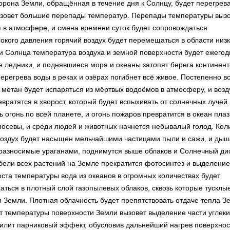
орона Земли, обращённая в течение дня к Солнцу, будет перегрева
вызовет большие перепады температур. Перепады температуры выз
в атмосфере, и смена времени суток будет сопровождаться
окого давления горячий воздух будет перемещаться в области низк
ти Солнца температура воздуха и земной поверхности будет ежегод
се ледники, и поднявшиеся моря и океаны затопят берега континент
ерегрева воды в реках и озёрах погибнет всё живое. Постепенно в
х метан будет испаряться из мёртвых водоёмов в атмосферу, и возд
вратятся в хворост, который будет вспыхивать от солнечных лучей.
 огонь по всей планете, и огонь пожаров превратится в океан пла
 посевы, и среди людей и животных начнется небывалый голод. Кол
з, воздух будет насыщен мельчайшими частицами пыли и сажи, и дыш
разносимые ураганами, поднимутся выше облаков и Солнечный дис
бели всех растений на Земле прекратится фотосинтез и выделение
ста температуры вода из океанов в огромных количествах будет
аться в плотный слой газопылевых облаков, сквозь которые тусклы
и Земли. Плотная облачность будет препятствовать отдаче тепла З
ст температуры поверхности Земли вызовет выделение части углек
усилит парниковый эффект, обусловив дальнейший нагрев поверхнос