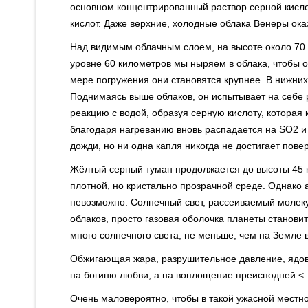
основном концентрированный раствор серной кисло
кислот. Даже верхние, холодные облака Венеры ок
Над видимым облачным слоем, на высоте около 70 к
уровне 60 километров мы ныряем в облака, чтобы о
мере погружения они становятся крупнее. В нижних
Поднимаясь выше облаков, он испытывает на себе 
реакцию с водой, образуя серную кислоту, которая
благодаря нагреванию вновь распадается на SO2 и 
дожди, но ни одна капля никогда не достигает пове
Жёлтый серный туман продолжается до высоты 45 к
плотной, но кристально прозрачной среде. Однако 
невозможно. Солнечный свет, рассеиваемый молеку
облаков, просто газовая оболочка планеты станов
много солнечного света, не меньше, чем на Земле 
Обжигающая жара, разрушительное давление, ядов
на богиню любви, а на воплощение преисподней <
Очень маловероятно, чтобы в такой ужасной местно