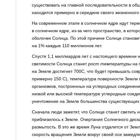
существовать на главной последовательности в об
находится примерно в середине своего жизненного 
На современном этапе в солнечном ядре идут тер
в солнечном ядре, из-за чего пространство, в кот
оболочек Солнца. По этой причине Солнце становит
на 1% каждые 110 миллионов лет.
Спустя 1,1 миллиардов лет с настоящего времени н
светимости Солнца станет
рост температуры
на 
на Земле достигнет 700С, что будет превышать сов
примерно 150 С), температура поверхности Земли п
организмов, построенных на углеродных соединения
низкой или высокой температуре углеродные соед
уничтожение на Земле большинства существующих
Сначала люди заметят, что Солнце станет светить н
приблизилось к Земле. Очертания Солнечного диска
размытость. В это же время Луна отдалится от Зем
скорость вращения Земли вокруг своей оси замедли