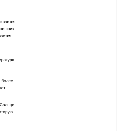
ливается
внешних
вается
я
ература
и более
нет
 Солнце
которую
,