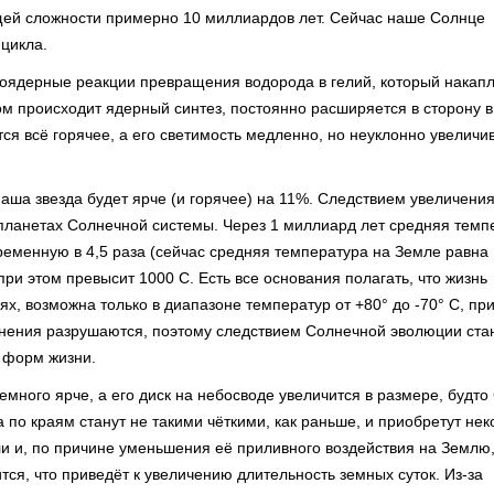
щей сложности примерно 10 миллиардов лет. Сейчас наше Солнце
цикла.
моядерные реакции превращения водорода в гелий, который накап
ором происходит ядерный синтез, постоянно расширяется в сторону 
ся всё горячее, а его светимость медленно, но неуклонно увеличи
аша звезда будет ярче (и горячее) на 11%. Следствием увеличени
планетах Солнечной системы. Через 1 миллиард лет средняя темп
ременную в 4,5 раза (сейчас средняя температура на Земле равна
ри этом превысит 1000 С. Есть все основания полагать, что жизнь
х, возможна только в диапазоне температур от +80° до -70° С, пр
инения разрушаются, поэтому следствием Солнечной эволюции ста
 форм жизни.
емного ярче, а его диск на небосводе увеличится в размере, будто
 по краям станут не такими чёткими, как раньше, и приобретут не
ли и, по причине уменьшения её приливного воздействия на Землю
тся, что приведёт к увеличению длительность земных суток. Из-за