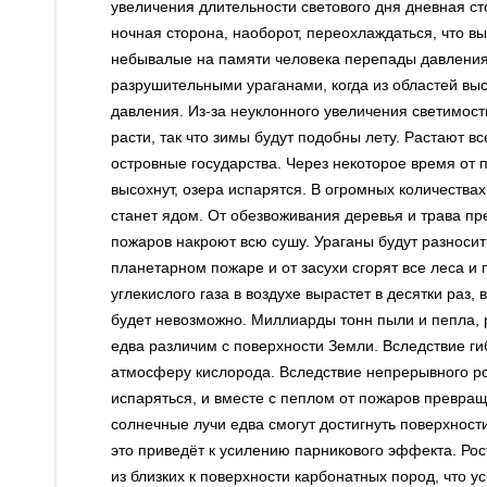
увеличения длительности светового дня дневная ст
ночная сторона, наоборот, переохлаждаться, что 
небывалые на памяти человека перепады давления 
разрушительными ураганами, когда из областей выс
давления. Из-за неуклонного увеличения светимос
расти, так что зимы будут подобны лету. Растают в
островные государства. Через некоторое время от п
высохнут, озера испарятся. В огромных количества
станет ядом. От обезвоживания деревья и трава пре
пожаров накроют всю сушу. Ураганы будут разносить
планетарном пожаре и от засухи сгорят все леса и
углекислого газа в воздухе вырастет в десятки ра
будет невозможно. Миллиарды тонн пыли и пепла, 
едва различим с поверхности Земли. Вследствие ги
атмосферу кислорода. Вследствие непрерывного ро
испаряться, и вместе с пеплом от пожаров превращ
солнечные лучи едва смогут достигнуть поверхност
это приведёт к усилению парникового эффекта. Ро
из близких к поверхности карбонатных пород, что 