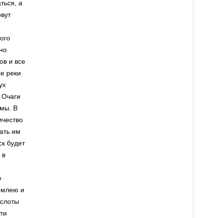
ться, а
овут
ого
но
ов и все
се реки
ух
 Очаги
змы. В
ичество
ать им
к будет
 в
е
емлею и
ислоты
ти