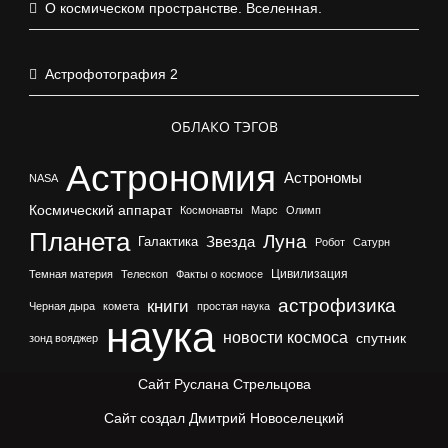
О космическом пространстве. Вселенная.
Астрофотография 2
ОБЛАКО ТЭГОВ
Астрономия
Астрономы
NASA
Космический аппарат
Космонавты
Марс
Олимп
Планета
Луна
Галактика
Звезда
Робот
Сатурн
Цивилизация
Темная материя
Телескоп
Факты о космосе
астрофизика
книги
Черная дыра
комета
простая наука
наука
новости космоса
спутник
зонд вояджер
Сайт Руслана Стрельцова
Сайт создал Дмитрий Новоселецкий