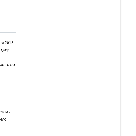
ом 2012.
яджер-1"
ает свое
истемы.
нную