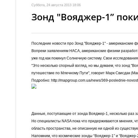
Суббота, 24 августа 2013 18:06
Зонд "Вояджер-1” пок
Последние новости про Зонд "Вояджер-1" - американские ф
Вопреки заявлениям НАСА, американские физики разработа
уже год как покинул Солнечную систему. Свои исследования у
"Это несколько спорный взгляд, но мы думаем, что зонд "В
путешествие по Млечному Пути", говорит Марк Свисдак (Mar
Подробно: http://mapgroup.com.ua/news/369-poslednie-novos
Данные, поступающие от зонда Вояджер-1, несколько раз з
Но специалисты NASA пока что придерживаются мнения, что
область пространства, не описанную ни одной из существ
Напомним, что космические зонды “Вояджер-1” и “Вояджер-2”