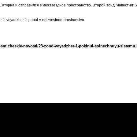
атурна и отправился в межзвёздное пространство. Второй зонд "навестил" 
r-1-voyadzher-1-popal-v-neizvestnoe-prostranstvo
osmicheskie-novosti/23-zond-voyadzher-1-pokinul-solnechnuyu-sistemu.