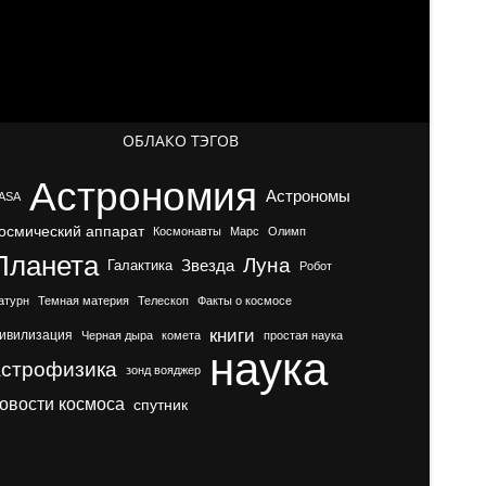
ОБЛАКО ТЭГОВ
Астрономия
Астрономы
ASA
осмический аппарат
Космонавты
Марс
Олимп
Планета
Луна
Галактика
Звезда
Робот
атурн
Темная материя
Телескоп
Факты о космосе
книги
ивилизация
Черная дыра
комета
простая наука
наука
астрофизика
зонд вояджер
овости космоса
спутник