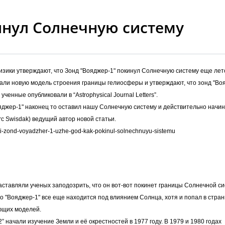
инул Солнечную систему
изики утверждают, что Зонд "Вояджер-1" покинул Солнечную систему еще лет
ли новую модель строения границы гелиосферы и утверждают, что зонд "Во
ченные опубликовали в “Astrophysical Journal Letters”.
ояджер-1" наконец то оставил нашу Солнечную систему и действительно начин
c Swisdak) ведущий автор новой статьи.
ti-zond-voyadzher-1-uzhe-god-kak-pokinul-solnechnuyu-sistemu
аставляли ученых заподозрить, что он вот-вот покинет границы Солнечной с
 "Вояджер-1" все еще находится под влиянием Солнца, хотя и попал в стра
ующих моделей.
 начали изучение Земли и её окрестностей в 1977 году. В 1979 и 1980 годах