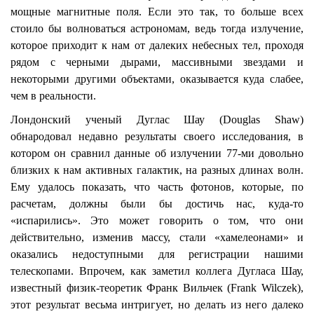
мощные магнитные поля. Если это так, то больше всех
стоило бы волноваться астрономам, ведь тогда излучение,
которое приходит к нам от далеких небесных тел, проходя
рядом с черными дырами, массивными звездами и
некоторыми другими объектами, оказывается куда слабее,
чем в реальности.
Лондонский ученый Дуглас Шау (Douglas Shaw)
обнародовал недавно результаты своего исследования, в
котором он сравнил данные об излучении 77-ми довольно
близких к нам активных галактик, на разных длинах волн.
Ему удалось показать, что часть фотонов, которые, по
расчетам, должны были бы достичь нас, куда-то
«испарились». Это может говорить о том, что они
действительно, изменив массу, стали «хамелеонами» и
оказались недоступными для регистрации нашими
телескопами. Впрочем, как заметил коллега Дугласа Шау,
известный физик-теоретик Франк Вильчек (Frank Wilczek),
этот результат весьма интригует, но делать из него далеко