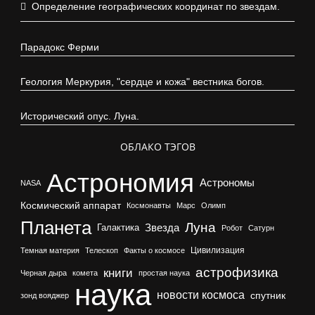
Определение географических координат по звездам.
Парадокс Ферми
Геология Меркурия, "сердце и кожа" вестника богов.
Исторический опус. Луна.
ОБЛАКО ТЭГОВ
Астрономия
Астрономы
NASA
Космический аппарат
Космонавты
Марс
Олимп
Планета
Луна
Галактика
Звезда
Робот
Сатурн
Цивилизация
Темная материя
Телескоп
Факты о космосе
астрофизика
книги
Черная дыра
комета
простая наука
наука
новости космоса
спутник
зонд вояджер