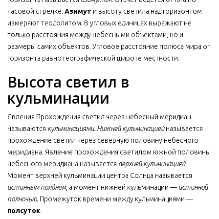
часовой стрелке.
Азимут
и высоту светила над горизонтом
измеряют теодолитом. В угловых единицах выражают не
только расстояния между небесными объектами, но и
размеры самих объектов. Угловое расстояние полюса мира от
горизонта равно географической широте местности.
Высота светил в
кульминации
Явления Прохождения светил через небесный меридиан
называются
кульминациями
.
Нижней кульминацией
называется
прохождение светил через северную половину небесного
меридиана. Явление прохождения светилом южной половины
небесного меридиана называется
верхней кульминацией
.
Момент верхней кульминации центра Солнца называется
истинным полднем
, а момент нижней кульминации —
истинной
полночью
. Промежуток времени между кульминациями —
полсуток
.