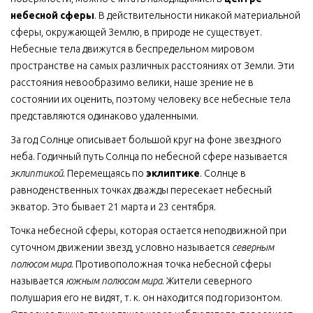
небесной сферы
. В действительности никакой материальной
сферы, окружающей Землю, в природе не существует.
Небесные тела движутся в беспредельном мировом
пространстве на самых различных расстояниях от Земли. Эти
расстояния невообразимо велики, наше зрение не в
состоянии их оценить, поэтому человеку все небесные тела
представляются одинаково удаленными.
За год Солнце описывает большой круг на фоне звездного
неба. Годичный путь Солнца по небесной сфере называется
эклиптикой
. Перемещаясь по
эклиптике
. Солнце в
равноденственных точках дважды пересекает небесный
экватор. Это бывает 21 марта и 23 сентября.
Точка небесной сферы, которая остается неподвижной при
суточном движении звезд, условно называется
северным
полюсом мира
. Противоположная точка небесной сферы
называется
южным полюсом мира
. Жители северного
полушария его не видят, т. к. он находится под горизонтом.