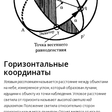
Горизонтальные
координаты
Угловым расстоянием
называется расстояние между объектами
на небе, измеряемое углом, который образован лучами,
идущими к объекту из точки наблюдения. Угловое расстояние
светила от горизонта называют
высотой светила над
горизонтом
. Положение светила относительно сторон
горизонта называется
азимутом
. Отсчет ведется от юга по