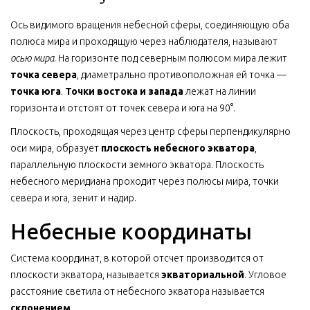
Ось видимого вращения небесной сферы, соединяющую оба
полюса мира и проходящую через наблюдателя, называют
осью мира
. На горизонте под северным полюсом мира лежит
точка севера
, диаметрально противоположная ей точка —
точка юга
.
Точки востока и запада
лежат на линии
горизонта и отстоят от точек севера и юга на 90°.
Плоскость, проходящая через центр сферы перпендикулярно
оси мира, образует
плоскость небесного экватора
,
параллельную плоскости земного экватора. Плоскость
небесного меридиана проходит через полюсы мира, точки
севера и юга, зенит и надир.
Небесные координаты
Система координат, в которой отсчет производится от
плоскости экватора, называется
экваториальной
. Угловое
расстояние светила от небесного экватора называется
склонением