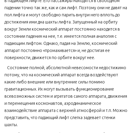
в падающем лифте. Его пассажиры находятся в свободном
падении точно так же, как и сам лифт. Поэтому они не давят на
пол лифта и могут свободно парить внутри него вплоть до
достижения ими дна шахты лифта. Запущенный на орбиту
вокруг Земли космический аппарат постоянно находится в
состоянии падения на нее, т.е. имеется полная аналогия с
падающим лифтом. Однако, падая на Землю, космический
аппарат постоянно «промахивается» и, не достигая ее
поверхности, движется по орбите вокруг нее.
Состояние полной, абсолютной невесомости недостижимо
потому, что на космический аппарат всегда воздействуют
какие-либо внешние или внутренние силы помимо
гравитационных. Их могут вызывать функционирование
всевозможных систем и агрегатов самого аппарата, движения
и перемещения космонавтов, аэродинамическое
взаимодействие аппарата с верхней атмосферой и т.п. Можно
представить, что падающий лифт слегка задевает стенки
шахты.