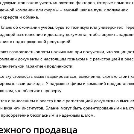
 документов важно учесть множество факторов, которые помогают
адежной компании или фирмы – важный шаг на пути к получению
и средств и обмана.
 бланк об окончании учебы, будь то техникум или университет. Пер
одящей изготовление и доставку документа, чтобы оценить надежн
ании с подтвержденной репутацией.
гают возможность оплаты наличными при получении, что защищает
компании документы с настоящим гознаком и с регистрацией в реес
олнительной гарантией подлинности.
кольку стоимость может варьироваться, выяснение, сколько стоит к
ировать свои расходы. У надежных фирм и компаний предоставля
нкам, что облегчает проверку.
тся с занесением в реестр или с регистрацией документы о высше
и вуза или институтов. Бланки могут быть ориентированными на ст
ше приобретение безопасным и надежным шагом.
ежного продавца