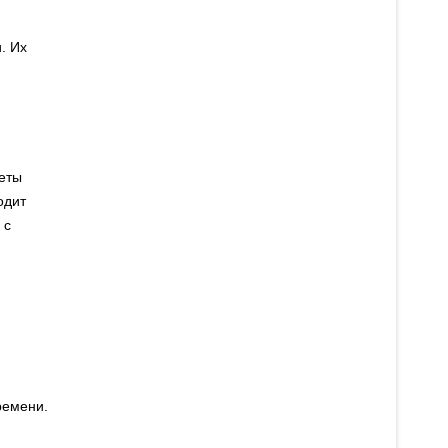
. Их
веты
одит
 с
ремени.