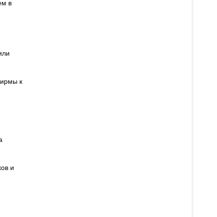
ем в
или
фирмы к
е
а
ков и