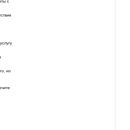
нты с
тствие
услугу
в
го, но
ечите