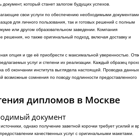
ь документ, который станет залогом будущих успехов.
лагающие свои услуги по обеспечению необходимыми документами
азцов для личного пользования, так и готовых решений с полным
никуме или другом образовательном заведении. Компания
гие решения, но также оригинальный подход, включая доставку и
нная опция и где её приобрести с максимальной уверенностью. От
редлагаемых услуг и степени их реализации. Каждый образец прох
ка об окончании института выглядела настоящей. Проводка данных
ий возможные сомнения по поводу подлинности предоставленного
тения дипломов в Москве
ходимый документ
источники, однако получение заветной корочки требует усилий и в
редоставлении качественных услуг с оригинальными макетами.