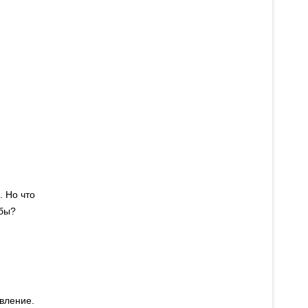
. Но что
ебы?
.
овление.