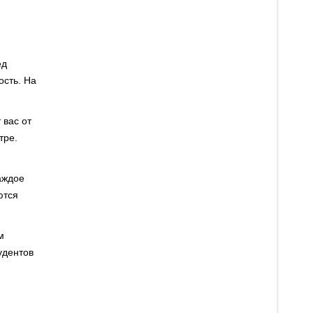
ед
ость. На
 вас от
тре.
аждое
ются
м
удентов