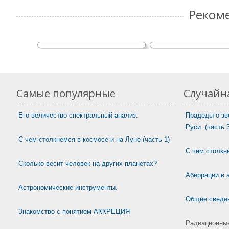
NGC 660 — прекрасн
Реком
галактики с полярным
Особенности строения газовых
попала в фокус вн
гигантов.
«Хаббла».
Самые популярные
Случайна
Его величество спектральный анализ.
Прадеды о зв
Руси. (часть 3
С чем столкнемся в космосе и на Луне (часть 1)
С чем столкне
Сколько весит человек на других планетах?
Аберрации в 
Астрономические инструменты.
Общие сведен
Знакомство с понятием АККРЕЦИЯ
Радиационные