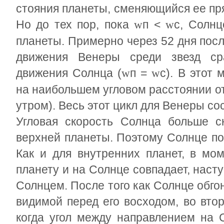
стояния планеты, сменяющийся ее пр
Но до тех пор, пока
п
<
с
, Солнц
w
w
планеты. Примерно через 52 дня посл
движения Венеры среди звезд ср
движения Солнца (
п
=
с
). В этот
w
w
на наибольшем угловом расстоянии от
утром). Весь этот цикл для Венеры сос
Угловая скорость Солнца больше с
верхней планеты. Поэтому Солнце по
Как и для внутренних планет, в мом
планету и на Солнце совпадает, наст
Солнцем. После того как Солнце обгон
видимой перед его восходом, во вто
когда угол между направлением на 