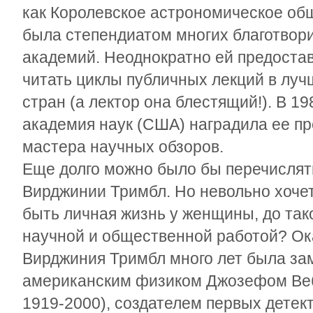
как Королевское астрономическое об
была степендиатом многих благотвор
академий. Неоднократно ей предоста
читать циклы публичных лекций в луч
стран (а лектор она блестящий!). В 1
академия наук (США) наградила ее п
мастера научных обзоров.
Еще долго можно было бы перечислят
Вирджинии Тримбл. Но невольно хочет
быть личная жизнь у женщины, до так
научной и общественной работой? Ок
Вирджиния Тримбл много лет была за
американским физиком Джозефом Веб
1919-2000), создателем первых детек