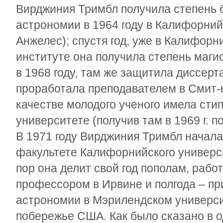
Вирджиния Тримбл получила степень 
астрономии в 1964 году в Калифорний
Анжелес); спустя год, уже в Калифор
институте она получила степень магис
в 1968 году, там же защитила диссерт
проработала преподавателем в Смит-к
качестве молодого ученого имела ст
университете (получив там в 1969 г. п
В 1971 году Вирджиния Тримбл начала
факультете Калифорнийского универси
пор она делит свой год пополам, рабо
профессором в Ирвине и полгода – 
астрономии в Мэрилендском универси
побережье США. Как было сказано в о