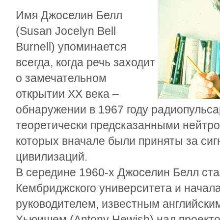
Имя Джоселин Белл
(Susan Jocelyn Bell
Burnell) упоминается
всегда, когда речь заходит
о замечательном
открытии ХХ века –
обнаружении в 1967 году радиопульса
теоретически предсказанными нейтр
которых вначале были приняты за си
цивилизаций.
В середине 1960-х Джоселин Белл ст
Кембриджского университета и начала
руководителем, известным английск
Хьюишем (Antony Hewish) над проект