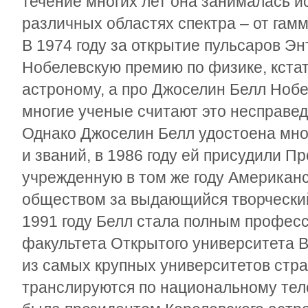
течение многих лет она занималась и
различных областях спектра – от гам
В 1974 году за открытие пульсаров Э
Нобелевскую премию по физике, кста
астроному, а про Джоселин Белл Ноб
многие ученые считают это несправе
Однако Джоселин Белл удостоена мног
и званий, в 1986 году ей присудили П
учрежденную в том же году Американ
обществом за выдающийся творческий
1991 году Белл стала полным профес
факультета Открытого университета 
из самых крупных университетов стра
транслируются по национальному теле