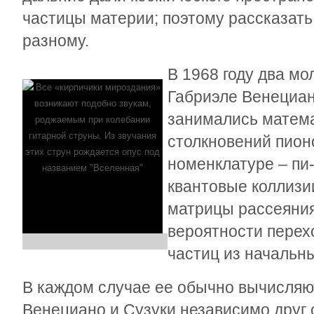
частицы материи; поэтому рассказать
разному.
В 1968 году два м
Габриэле Венециан
занимались матем
столкновений пион
номенклатуре – пи
квантовые коллиз
матрицы рассеяния
вероятности перех
частиц из начальн
В каждом случае ее обычно вычисляю
Венециано и Сузуки независимо друг о