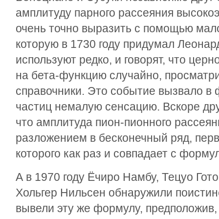
амплитуду парного рассеяния высоко
очень точно выразить с помощью мал
которую в 1730 году придумал Леонар
используют редко, и говорят, что цер
на бета-функцию случайно, просматр
справочники. Это событие вызвало в
частиц немалую сенсацию. Вскоре дру
что амплитуда пион-пионного рассеян
разложением в бесконечный ряд, пер
которого как раз и совпадает с форм
А в 1970 году Ёчиро Намбу, Тецуо Гот
Хольгер Нильсен обнаружили поистин
вывели эту же формулу, предположив,