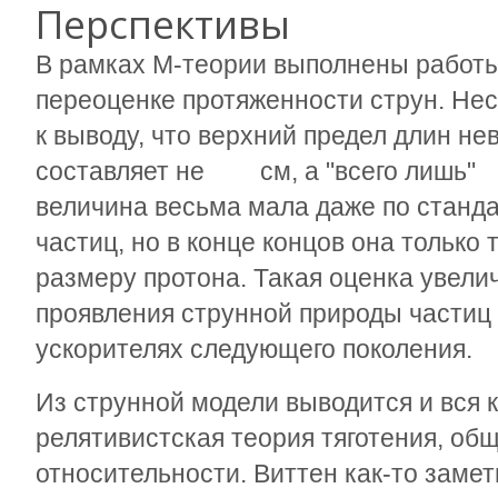
Перспективы
В рамках М-теории выполнены работы
10
1
–
33
переоценке протяженности струн. Нес
к выводу, что верхний предел длин н
составляет не
см, а "всего лишь"
величина весьма мала даже по станд
частиц, но в конце концов она только
размеру протона. Такая оценка увел
проявления струнной природы частиц 
ускорителях следующего поколения.
Из струнной модели выводится и вся 
релятивистская теория тяготения, об
относительности. Виттен как-то замет