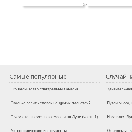
"недоразвитая" планета?
Одиноки ли мы в к
Самые популярные
Случайна
Его величество спектральный анализ.
Удивительная
Сколько весит человек на других планетах?
Путей много, 
С чем столкнемся в космосе и на Луне (часть 1)
Наблюдая Лу
Астрономические инструменты.
Ожидаемые а