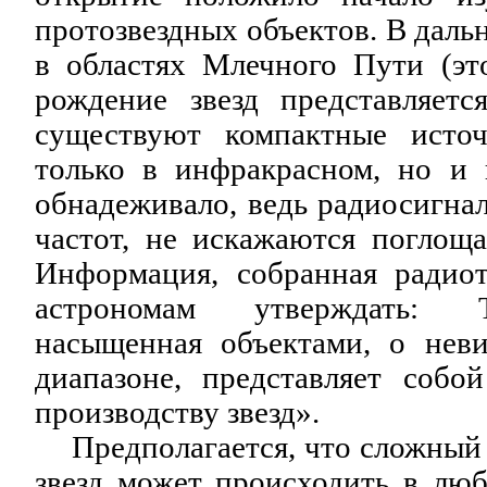
протозвездных объектов. В даль
в областях Млечного Пути (это
рождение звезд представляетс
существуют компактные исто
только в инфракрасном, но и 
обнадеживало, ведь радиосигнал
частот, не искажаются погло
Информация, собранная радиот
астрономам утверждать: 
насыщенная объектами, о нев
диапазоне, представляет соб
производству звезд».
Предполагается, что сложный
звезд может происходить в люб