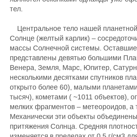
тел.
Центральное тело нашей планетной 
Солнце (желтый карлик) – сосредоточ
массы Солнечной системы. Оставшие
представлены девятью большими Пла
Венера, Земля, Марс, Юпитер, Сатурн,
несколькими десятками спутников пла
открыто более 60), малыми планетами
тысяч), кометами ( ~10
11
объектов), 
мелких фрагментов – метеороидов, а 
Механически эти объекты объединены
притяжения Солнца. Средняя плотнос
изменяется в пределах от 0,5 г/см
3
для