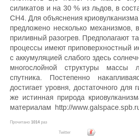
силикатов и на 30 % из льдов, в сост
CH
4
. Для объяснения криовулканизма
предложено несколько механизмов, 
приливный разогрев. Предполагают та
процессы имеют приповерхностный ис
с аккумуляцией слабого здесь солнечн
многослойной структуры массы л
спутника. Постепенно накапливая
достигает уровня, достаточного для г
же истинная природа криовулкан
материалам http://www.galspace.spb.r
Прочитано
1014
раз
Twitter