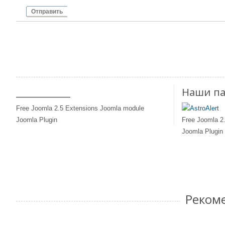
Отправить
____________
Наши п
Free Joomla 2.5 Extensions Joomla module
Joomla Plugin
Free Joomla 2
Joomla Plugin
Коротко 
Реком
фундаментал
Земля приветствует!
теории соврем
Программы SETI и METI
физики