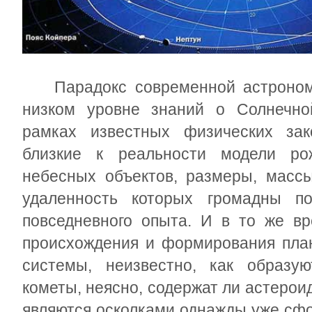
Парадокс современной астрономи
низком уровне знаний о Солнечно
рамках известных физических зак
близкие к реальности модели ро
небесных объектов, размеры, массы
удаленность которых громадны п
повседневного опыта. И в то же в
происхождения и формирования план
системы, неизвестно, как образую
кометы, неясно, содержат ли астеро
являются осколками однажды уже сф