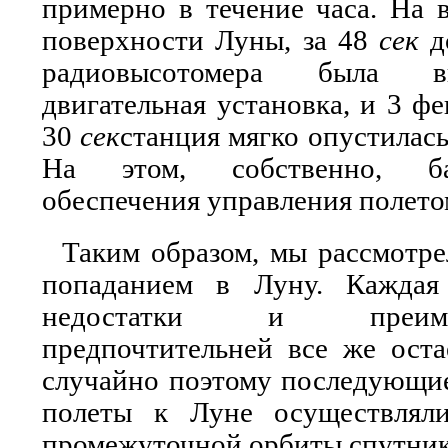
примерно в течение часа. На 
поверхности Луны, за 48
сек
до
радиовысотомера была в
двигательная установка, и 3 ф
30
сек
станция мягко опустилас
На этом, собственно, ба
обеспечения управления полето
Таким образом, мы рассмотре
попаданием в Луну. Каждая
недостатки и преиму
предпочтительней все же оста
случайно поэтому последующие
полеты к Луне осуществляли
промежуточной орбиты спутник