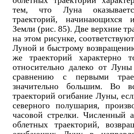
облетных траекторий характер
тем, что Луна оказывает
траекторий, начинающихся 
Земли (рис. 85). Две верхние т
на этом рисунке, соответствую
Луной и быстрому возвращению
же траекторий характерно т
относительно далеко от Луны
сравнению с первыми траек
значительно большим. Во в
траекторий огибание Луны, есл
северного полушария, произв
часовой стрелки. Численный а
облетных траекторий, возвр