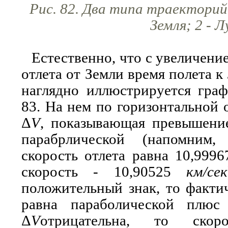
Рис. 82. Два типа траекторий 
Земля; 2 - Л
Естественно, что с увеличени
отлета от Земли время полета к
наглядно иллюстрируется граф
83. На нем по горизонтальной 
Δ
V
, показывающая превышение
парабрлической (напомним,
скорость отлета равна 10,999
скорость - 10,90525
км/сек
положительный знак, то фактич
равна параболической плюс
Δ
V
отрицательна, то скор