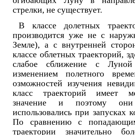
огибающих Луну в направле
стрелки, не существует.
В классе долетных траект
производится уже не с нару
Земле), а с внутренней сторо
классе облетных траекторий, з
слабое сближение с Луной
изменением полетного врем
озможностей изучения невид
класс траекторий имеет ме
значение и поэтому он
использовались при запусках к
По сравнению с попадающи
траектории значительно бо