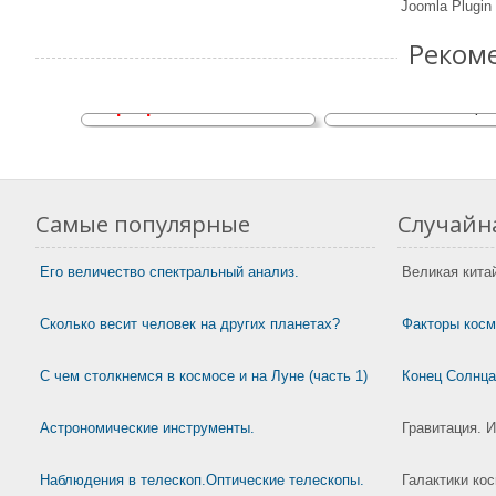
Joomla Plugin
Реком
Земля приветствует!
Кратковременные 
Программы SETI и METI
явления. КЛЯ (час
Самые популярные
Случайна
Его величество спектральный анализ.
Великая кита
Сколько весит человек на других планетах?
Факторы косм
С чем столкнемся в космосе и на Луне (часть 1)
Конец Солнца
Астрономические инструменты.
Гравитация. И
Наблюдения в телескоп.Оптические телескопы.
Галактики ко