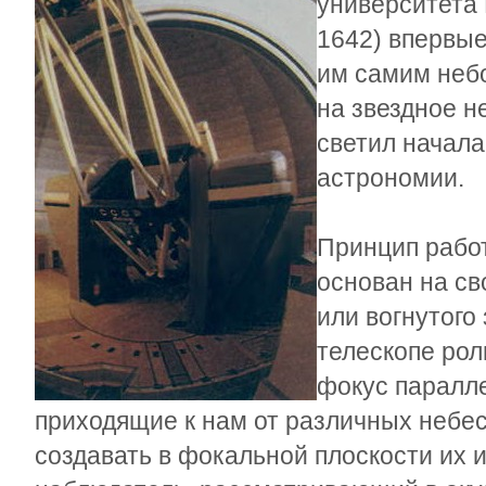
университета 
1642) впервые
им самим неб
на звездное н
светил начала
астрономии.
Принцип работ
основан на св
или вогнутого
телескопе рол
фокус паралле
приходящие к нам от различных небес
создавать в фокальной плоскости их 