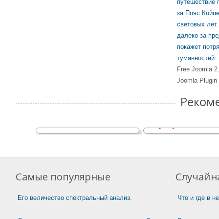
Free Joomla 2
Joomla Plugin
Реком
Земля приветс
Советские аппараты Вега-1 и
Программы SETI
Вега-2
Самые популярные
Случайна
Его величество спектральный анализ.
Что и где в н