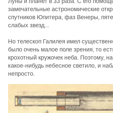
Луны и планет в 33 раза. С его помо
замечательные астрономические откры
спутников Юпитера, фаз Венеры, пят
слабых звезд...
Но телескоп Галилея имел существенн
было очень малое поле зрения, то ест
крохотный кружочек неба. Поэтому, н
какое-нибудь небесное светило, и на
непросто.