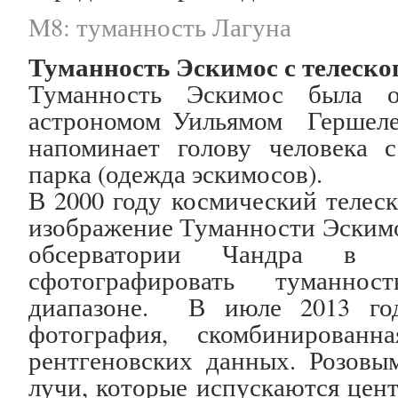
M8: туманность Лагуна
Туманность Эскимос с телеско
Туманность Эскимос была о
астрономом Уильямом Гершеле
напоминает голову человека
парка (одежда эскимосов).
В 2000 году космический телес
изображение Туманности Эскимос
обсерватории Чандра в 
сфотографировать туманнос
диапазоне. В июле 2013 год
фотография, скомбинирован
рентгеновских данных. Розовы
лучи, которые испускаются цен