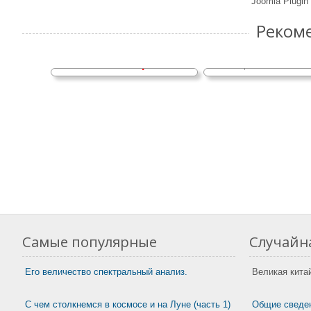
Joomla Plugin
Астрономы получили
Реком
рекордно четкое
изображение самой
близкой сверхновой
История названий с
Самые популярные
Случайна
Его величество спектральный анализ.
Великая кита
С чем столкнемся в космосе и на Луне (часть 1)
Общие сведен