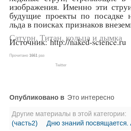
изображения. Именно эти стру
будущие проекты по посадке 
льда в поисках признаков внезе
Сатурн, Титан, кольца и дымка
Источник: http://naked-science.ru
Прочитано
1661
раз
Twitter
Опубликовано в
Это интересно
Другие материалы в этой категории:
(часть2)
Дню знаний посвящается.