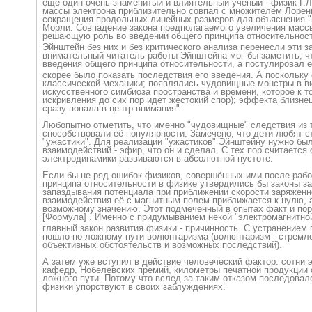
еще один очень знаменитый и влиятельный ученый - физик Г.
массы электрона приблизительно совпал с множителем Лоренц
сокращения продольных линейных размеров для объяснения "
Морли. Совпадение закона предполагаемого увеличения масс
решающую роль во введении общего принципа относительнос
Эйнштейн без них и без критического анализа перенесли эти 
внимательный читатель работы Эйнштейна мог бы заметить, ч
введения общего принципа относительности
, а постулировал 
скорее было показать последствия его введения. А поскольку
классической механики; появлялись чудовищные монстры в ви
искусственного симбиоза пространства и времени, которое к т
искривления до сих пор идет жестокий спор); эффекта близнец
сразу попала в центр внимания".
Любопытно отметить, что именно "чудовищные" следствия из 
способствовали её популярности. Замечено, что дети любят с
"ужастики". Для реализации "ужастиков" Эйнштейну нужно бы
взаимодействий - эфир, что он и сделал. С тех пор считается
электродинамики развиваются в абсолютной пустоте.
Если бы не ряд ошибок физиков, совершённых ими после рабо
принципа относительности в физике утвердились бы законы з
запаздывания потенциала при приближении скорости заряженно
взаимодействия её с магнитным полем приближается к нулю, а
возможному значению. Этот подмеченный в опытах факт и по
[Формула] . Именно с придумыванием некой "электромагнитн
о
главный закон развития физики - причинность. С устранением
пошло по ложному пути волюнтаризма (волюнтаризм - стремле
объективных обстоятельств и возможных последствий).
А затем уже вступил в действие человеческий фактор: сотни 
кафедр, Нобелевских премий, километры печатной продукции 
ложного пути. Потому что вслед за таким отказом последовал
физики упорствуют в своих заблуждениях.