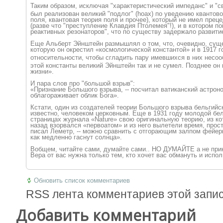
Таким образом, исключая "характеристичес
кий импеданс" и "с
был реализован великий "подлог" (hoax) по уведению квантово
поля, квантовая теория поля и прочее), который не имел прец
(разве что "преступление Клавдия Птолемея"!), и в котором п
реактивных резонаторов", что по существу задержало развитие
Еще Альберт Эйнштейн размышлял о том, что, очевидно, суще
которую он окрестил «космологическо
й константой» и в 1917 
относительности
, чтобы сгладить пару имевшихся в них несоо
этой константы великий Эйнштейн так и не сумел. Позднее он
жизни».
И пара слов про "большой взрыв":
«Признание Большого взрыва, -- посчитал ватиканский астроно
облагораживает облик Бога».
Кстати, один из создателей теории Большого взрыва бельгий
известно, человеком церковным. Еще в 1931 году молодой бе
страницах журнала «Nature» свою оригинальную теорию, из ко
назад взорвался «первоатом» и из него вылетели время, прост
писал Леметр, -- можно сравнить с отгорающим залпом фейер
как медленно гаснут солнца».
Вобщем, читайте сами, думайте сами.. НО ДУМАЙТЕ а не прин
Вера от вас нужна только тем, кто хочет вас обмануть и испол
Обновить список комментариев
RSS лента комментариев этой запи
Добавить комментарий