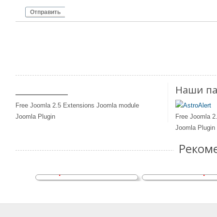
Отправить
____________
Наши п
Free Joomla 2.5 Extensions Joomla module
Joomla Plugin
Free Joomla 2
Joomla Plugin
Реком
На заметку любителям
Активные галак
астрономии. Аналемма
квазары