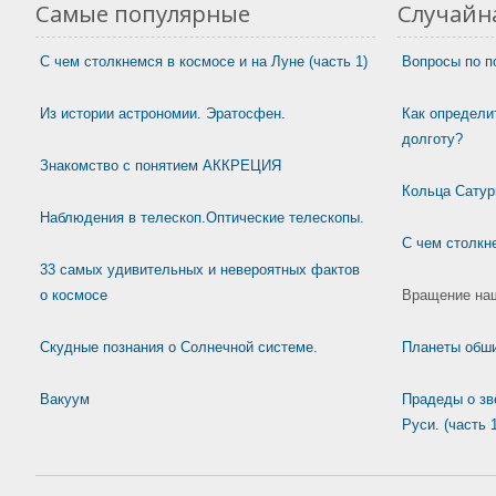
Самые популярные
Случайна
С чем столкнемся в космосе и на Луне (часть 1)
Вопросы по п
Из истории астрономии. Эратосфен.
Как определи
долготу?
Знакомство с понятием АККРЕЦИЯ
Кольца Сатур
Наблюдения в телескоп.Оптические телескопы.
С чем столкне
33 самых удивительных и невероятных фактов
о космосе
Вращение наш
Скудные познания о Солнечной системе.
Планеты обши
Вакуум
Прадеды о зв
Руси. (часть 1