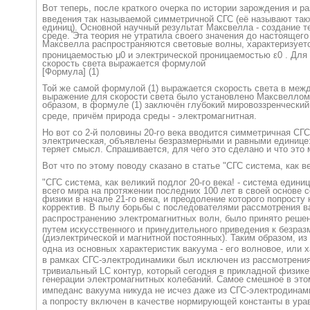
Вот теперь, после краткого очерка по истории зарождения и р
введения так называемой симметричной СГС (её называют та
единиц). Основной научный результат Максвелла - создание т
среде. Эта теория не утратила своего значения до настоящего
Максвелла распространяютс
я световые волны, характеризует
проницаемостью μ0 и электрической проницаемостью ε0 . Д
скорость света выражается формулой
[Формула] (1)
Той же самой формулой (1) выражается скорость света в меж
выражение для скорости света было установлено Максвеллом 
образом, в формуле (1) заключён глубокий мировоззренческ
ий
среде, причём природа среды - электромагнитная.
Но вот со 2-й половины 20-го века вводится симметричная СГС
электрическая, объявлены безразмерными и равными единице: μ
теряет смысл. Спрашивается, для чего это сделано и что это
Вот что по этому поводу сказано в статье "СГС система, как ве
"СГС система, как великий подлог 20-го века! - система един
всего мира на протяжении последних 100 лет в своей основе 
физики в начале 21-го века, и преодоление которого попрост
корректив. В пылу борьбы с последователями рассмотрения 
распространению электромагнитны
х волн, было принято реше
путем искусственного и принудительного приведения к безраз
(диэлектрическо
й и магнитной постоянных). Таким образом, и
одна из основных характеристик вакуума - его волновое, или 
в рамках СГС-электродина
мики был исключен из рассмотрения
тривиальный LC контур, который сегодня в прикладной физик
генерации электромагнитны
х колебаний. Самое смешное в это
импеданс вакуума никуда не исчез даже из СГС-электродина
м
а попросту включен в качестве нормирующей константы в ура