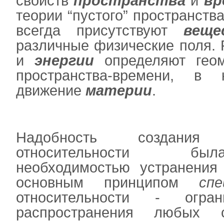
свойств
пространства
и
вр
теории “пустого” пространства
всегда присутствуют
веще
различные физические поля.
и
энергии
определяют геом
пространства-времени, в 
движение
материи
.
Надобность создани
относительности бы
необходимостью устранения
основным принципом
спе
относительности - огран
распространения любых с