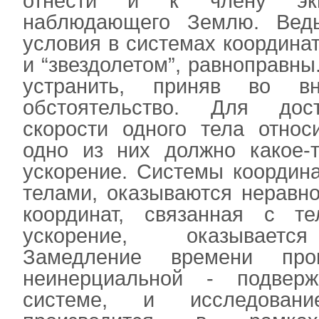
отнести и к члену экип
наблюдающего Землю. Вед
условия в системах координа
и “звездолетом”, равноправн
устранить, приняв во в
обстоятельство. Для дос
скорости одного тела относ
одно из них должно какое-
ускорение. Системы координа
телами, оказываются неравн
координат, связанная с т
ускорение, оказывается
Замедление времени про
неинерциальной - подвер
системе, и исследован