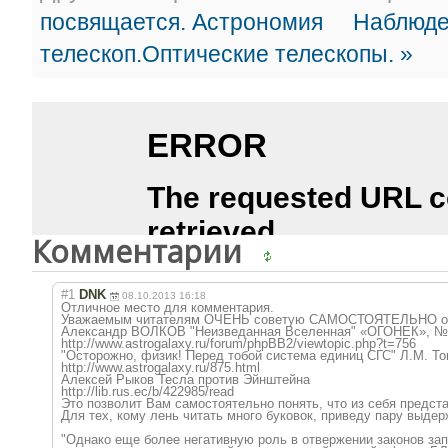
посвящается. Астрономия
Наблюде
телескоп.Оптические телескопы. »
Комментарии
#1
DNK
08.10.2013 16:18
Отличное место для комментария.
Уважаемым читателям ОЧЕНЬ советую САМОСТОЯТЕЛЬНО озн
Александр ВОЛКОВ "Неизведанная Вселенная" «ОГОНЕК», № 
http://www.astrogalaxy.ru/forum/phpBB2/viewtopic.php?t=756
"Осторожно, физик! Перед тобой система единиц СГС" Л.М. То
http://www.astrogalaxy.ru/875.html
Алексей Рыков Тесла против Эйнштейна
http://lib.rus.ec/b/422985/read
Это позволит Вам самостоятельно понять, что из себя предст
Для тех, кому лень читать много буковок, приведу пару выдер
"Однако еще более негативную роль в отвержении законов зап