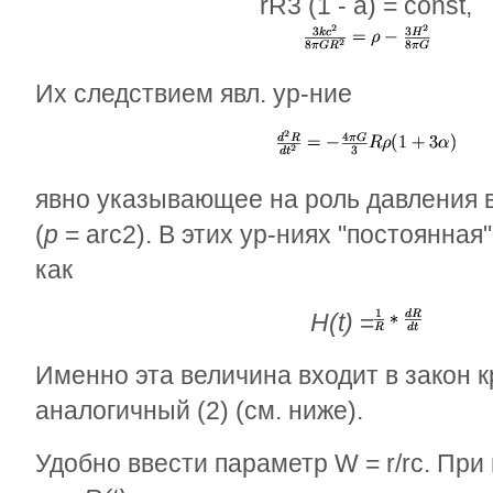
r
R
3
(1 -
a
) = cons
(1
Их следствием явл. ур-ние
(
явно указывающее на роль давления в
(
р
=
ar
с
2
). В этих ур-ниях "постоянна
как
H(t)
=
(1
Именно эта величина входит в закон 
аналогичный (2) (см. ниже).
Удобно ввести параметр
W
=
r
/
r
с
. При