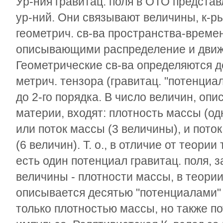
Ур-ния гравитац. поля в ОТО предста
ур-ний. Они связывают величины, к-р
геометрич. св-ва пространства-времен
описывающими распределение и движ
Геометрические св-ва определяются 
метрич. тензора (гравитац. "потенциа
до 2-го порядка. В число величин, о
материи, входят: плотность массы (од
или поток массы (3 величины), и пото
(6 величин). Т. о., в отличие от теории
есть один потенциал гравитац. поля, 
величины - плотности массы, в теори
описывается десятью "потенциалами" 
только плотностью массы, но также п