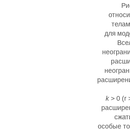
Ри
относи
телам
для мод
Все
неограни
расши
неогран
расширени
k
> 0 (
r
расшире
сжат
особые то