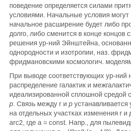
поведение определяется силами прит
условиями. Начальные условия могут 
начальное расширение будет либо пр
долго, либо сменится в конце концов
решения ур-ний Эйнштейна, основанн
однородности и изотропии, наз. фри
фридмановскими космологич. моделя
При выводе соответствующих ур-ний
распределение галактик и межгалакти
идеализированной сплошной средой 
p
. Связь между
r
и
p
устанавливается у
на отдельных участках изменения
r
и
ar
c
2
, где
a
= const. Напр., для пылеви