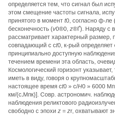
определяется тем, что сигнал был ис
этом смещение частоты сигнала, исп
принятого в момент
t
0
, согласно ф-ле 
бесконечность (
v
0
®
0,
z
®Ґ
). Наряду с
рассматривает характерный размер, 
совпадающий с c
t
0
, к-рый определяет
принципиально доступную наблюдени
течением времени эта область, очеви
Космологический горизонт указывает, т
иметь в виду, говоря о крупномасштаб
настоящее время c
t
0
»
c/
H
0
»
6000 М
км/(с
.
Мпк)]. Совр. астрономич. наблюд
наблюдения реликтового радиоизлуче
свободно с эпохи
z
=
z
r
, охватывают з