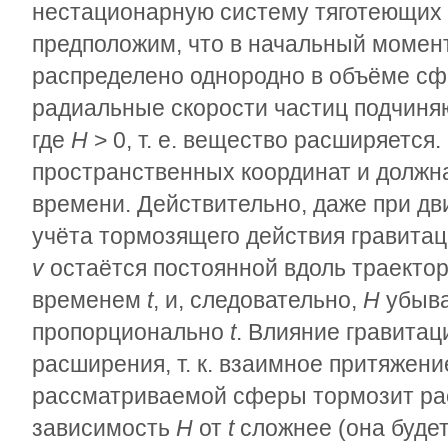
нестационарную систему тяготеющих т
предположим, что в начальный момен
распределено однородно в объёме сф
радиальные скорости частиц подчин
где
H
> 0, т. е. вещество расширяется
пространственных координат и должн
времени. Действительно, даже при дви
учёта тормозящего действия гравитац
v
остаётся постоянной вдоль траекто
временем
t
, и, следовательно,
H
убыва
пропорционально
t
. Влияние гравитац
расширения, т. к. взаимное притяжен
рассматриваемой сферы тормозит ра
зависимость
Н
от
t
сложнее (она будет