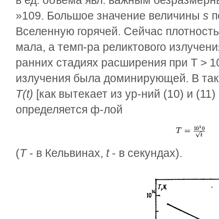
в ед. объёма явл. важным безразмер
»
10
9
. Большое значение величины
s
п
Вселенную горячей. Сейчас плотность
мала, а темп-ра реликтового излучени
ранних стадиях расширения при T > 1
излучения была доминирующей. В так
Т(t)
[как вытекает из ур-ний (10) и (11)
определяется ф-лой
(
T
- в Кельвинах,
t
- в секундах).