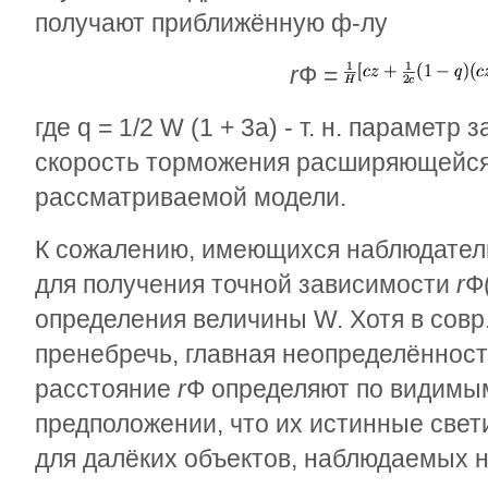
получают приближённую ф-лу
r
Ф
=
где q =
1
/
2
W
(1 + 3
a
) - т. н. парамет
скорость торможения расширяющейся
рассматриваемой модели.
К сожалению, имеющихся наблюдател
для получения точной зависимости
r
Ф
определения величины
W
. Хотя в сов
пренебречь, главная неопределённость
расстояние
r
Ф
определяют по видимым
предположении, что их истинные свет
для далёких объектов, наблюдаемых 