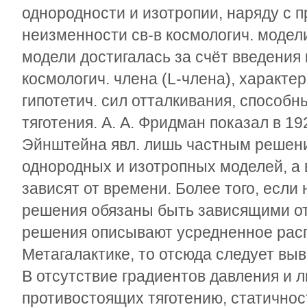
однородности и изотропии, наряду с 
неизменности св-в космологич. модел
модели достигалась за счёт введения 
космологич. члена (
L
-члена), характе
гипотетич. сил отталкивания, способ
тяготения. А. А. Фридман показал в 192
Эйнштейна явл. лишь частным решени
однородных и изотропных моделей, а
зависят от времени. Более того, если
решения обязаны быть зависящими от
решения описывают усредненное рас
Метагалактике, то отсюда следует вы
В отсутствие градиентов давления и л
противостоящих тяготению, статично