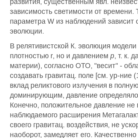
развития, существенным явл. неизве
зависимость светимости от времени. Т
параметра
W
из наблюдений зависит 
эволюции.
В релятивистской К. эволюция модели
плотностью
r
, но и давлением
р
, т. к.
материи), согласно ОТО, "весит" - об
создавать гравитац. поле [см. ур-ние (
вклад реликтового излучения в полну
доминирующим, давление определяло
Конечно, положительное давление не 
наблюдаемого расширения Метагалакти
своего гравитац. воздействия, не уско
наоборот, замедляет его. Качественн