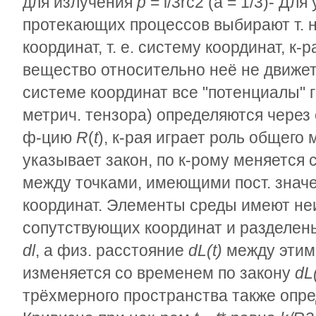
для излучения
p
=
l
/
3
r
c
2
(
a =
1
/
3
)- Для
протекающих процессов выбирают т. 
координат, т. е. систему координат, к
вещество относительно неё не движе
системе координат все "потенциалы" 
метрич. тензора) определяются чере
ф-цию
R
(
t
), к-рая играет роль общего
указывает закон, по к-рому меняется
между точками, имеющими пост. знач
координат. Элементы среды имеют не
сопутствующих координат и разделе
dl
, а физ. расстояние
dL(t)
между этим
изменяется со временем по закону
dL(
трёхмерного пространства также опр