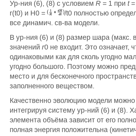
Ур-ния (6), (8) с условием
R
= 1 при
t
r
(t
0
) и H
0
=
/t
0
полностью опреде
все динамич. св-ва модели.
В ур-ния (6) и (8) размер шара (макс.
значений
r
0
не входит. Это означает, 
одинаковыми как для сколь угодно мал
угодно большого. Поэтому можно пред
место и для бесконечного пространст
заполненного веществом.
Качественно эволюцию модели можно 
интегрируя систему ур-ний (6) и (8).
элемента объёма зависит от его полн
полная энергия положительна (кинети