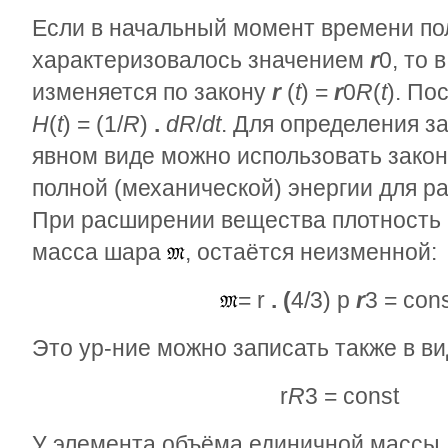
Если в начальный момент времени пол
характеризовалось значением
r
0
, то
изменяется по закону
r
(
t
) =
r
0
R
(
t
). По
H
(
t
) = (1/
R
)
.
dR
/
dt
. Для определения 
явном виде можно использовать зако
полной (механической) энергии для р
При расширении вещества плотность
масса шара
, остаётся неизменной:
=
r
.
(
4/3)
p
r
3
= co
Это ур-ние можно записать также в в
r
R
3
= const
У элемента объёма единичной массы, 