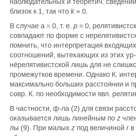
наблюдательных и теоретич. сведений
близок к 1, так что
k
»
0.
В случае
a
= 0, т. е.
р
= 0, релятивистск
совпадают по форме с нерелятивистски
помнить, что интерпретация входящих
соотношений, вытекающих из этих ур-
нёрелятивистской лишь для не слишк
промежутков времени. Однако К. инт
максимально больших расстоянии и пр
совр. К. по необходимости явл. реляти
В частности, ф-ла (2) для связи расс
оказывается лишь линейным по
z
член
лы (9). При малых
z
под величиной
r
в 