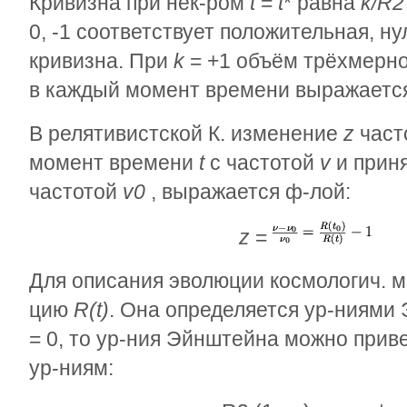
Кривизна при нек-ром
t
=
t
* равна
k/R
2
0, -1 соответствует положительная, н
кривизна. При
k
= +1 объём трёхмерно
в каждый момент времени выражаетс
В релятивистской К. изменение
z
част
момент времени
t
с частотой
v
и прин
частотой
v
0
, выражается ф-лой:
z
=
(
Для описания эволюции космологич. м
цию
R(t)
. Она определяется ур-ниями
= 0, то ур-ния Эйнштейна можно прив
ур-ниям: