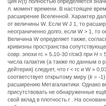
ция
R(t)
полностью определяется зна
л. момент времени. В настоящее вре
расширение Вселенной. Характер да
от величины
W
. Если
W Ј
1, то расши
неограниченно долго, если
W
> 1, то 
Величина
W
определяет также, согласн
кривизны пространства сопутствующе
совр. эпохи
r
c
»
5
.
10
-30
г/см
3
при
Н
= 5
числа галактик (а также по данным о
дейтерия) следует, что
r
<
r
с
и
W
»
0,0
соответствует открытому миру (
k
= -1
расширению Метагалактики. Однако в
присутствовать не обнаруженные ещ
свой вклад в плотность
r
. На основан