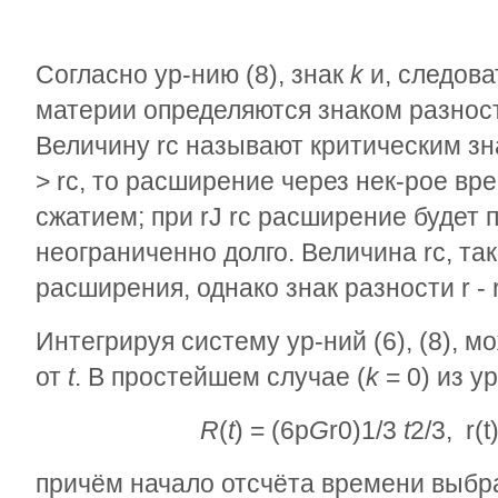
Согласно ур-нию (8), знак
k
и, следова
материи определяются знаком разно
Величину
r
с
называют критическим зн
>
r
с
, то расширение через нек-рое вр
сжатием; при
r
Ј
r
с
расширение будет 
неограниченно долго. Величина
r
с
, та
расширения, однако знак разности
r
-
Интегрируя систему ур-ний (6), (8), 
от
t
. В простейшем случае (
k
= 0) из ур
R
(
t
) = (6
p
G
r
0
)
1/3
t
2/3
,
r
(t
причём начало отсчёта времени выбр