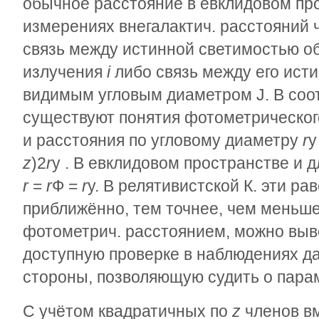
обычное расстояние в евклидовом пр
измерениях внегалактич. расстояний 
связь между истинной светимостью о
излучения
i
либо связь между его ист
видимым угловым диаметром
J
. В со
существуют понятия фотометрическо
и расстояния по угловому диаметру
r
у
z
)
2
r
у
. В евклидовом пространстве и д
r
=
r
Ф
=
r
у
. В релятивистской К. эти р
приближённо, тем точнее, чем меньш
фотометрич. расстоянием, можно выв
доступную проверке в наблюдениях дал
стороны, позволяющую судить о парам
С учётом квадратичных по
z
членов вм