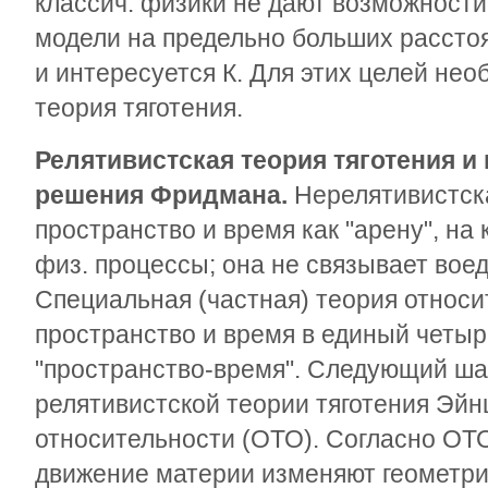
классич. физики не дают возможности 
модели на предельно больших расстоя
и интересуется К. Для этих целей не
теория тяготения.
Релятивистская теория тяготения и
решения Фридмана.
Нерелятивистск
пространство и время как "арену", на
физ. процессы; она не связывает вое
Специальная (частная) теория относ
пространство и время в единый четы
"пространство-время". Следующий ша
релятивистской теории тяготения Эйн
относительности (ОТО). Согласно ОТ
движение материи изменяют геометрич