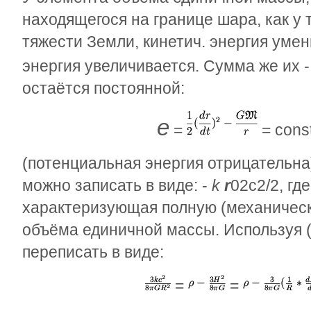
находящегося на границе шара, как у 
тяжести Земли, кинетич. энергия уме
энергия увеличивается. Сумма же их 
остаётся постоянной:
e
=
= co
(потенциальная энергия отрицательна)
можно записать в виде: -
k
r
0
2
с
2
/2, гд
характеризующая полную (механичес
объёма единичной массы. Используя (5
переписать в виде:
=
=