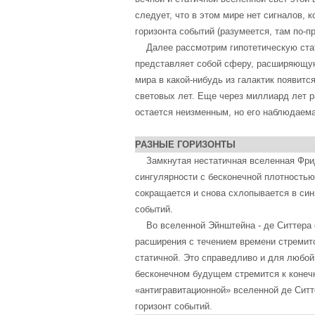
следует, что в этом мире нет сигналов, 
горизонта событий (разумеется, там по-пр
Далее рассмотрим гипотетическую стати
представляет собой сферу, расширяющуюс
мира в какой-нибудь из галактик появитс
световых лет. Еще через миллиард лет ра
остается неизменным, но его наблюдаема
РАЗНЫЕ ГОРИЗОНТЫ
Замкнутая нестатичная вселенная Фридм
сингулярности с бесконечной плотностью
сокращается и снова схлопывается в синг
событий.
Во вселенной Эйнштейна - де Ситтера ес
расширения с течением времени стремитс
статичной. Это справедливо и для любой
бесконечном будущем стремится к конечн
«антигравитационной» вселенной де Ситте
горизонт событий.