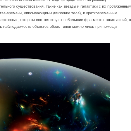
ельного существования, такие как звезды и галактики с их протяженны
тве-времени, описывающими движение тела), и кратковременные
верхновых, которым соответствуют небольшие фрагменты таких линий, а
ать наблюдаемость объектов обоих типов можно лишь при помощи