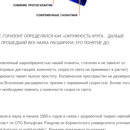
, ГОРИЗОНТ ОПРЕДЕЛЯЛСЯ КАК «ОКРУЖНОСТЬ КРУГА... ДАЛЬШЕ
А ПРОШЕДШИЙ ВЕК НАУКА РАСШИРИЛА ЭТО ПОНЯТИЕ ДО
вленный шарообразностью нашей планеты, статичен и не зависит от
етровых дистанциях конечность скорости света не принимают в расчет).
оризонта теряет былую простоту. Космическое пространство не двумерно
 же Вселенная расширяется, причем с переменной скоростью. Более того
 необходимо помнить о конечности скорости света.
ли в науку в начале 1950-х годов в связи с разработкой теории горячей
алист по ОТО Вольфганг Риндлер из Корнеллского университета уточни
al horizons in world-models". Риндлер предложил по-разному