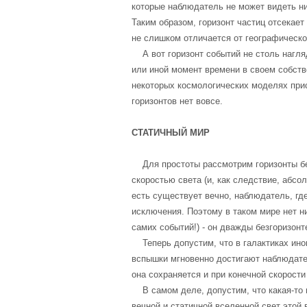
которые наблюдатель не может видеть ни
Таким образом, горизонт частиц отсекае
не слишком отличается от географическо
А вот горизонт событий не столь нагляд
или иной момент времени в своем собств
некоторых космологических моделях прису
горизонтов нет вовсе.
СТАТИЧНЫЙ МИР
Для простоты рассмотрим горизонты без
скоростью света (и, как следствие, абсо
есть существует вечно, наблюдатель, где
исключения. Поэтому в таком мире нет ни
самих событий!) - он дважды безгоризонт
Теперь допустим, что в галактиках иног
вспышки мгновенно достигают наблюдател
она сохраняется и при конечной скорости
В самом деле, допустим, что какая-то г
вечной и статичной вселенной свет это