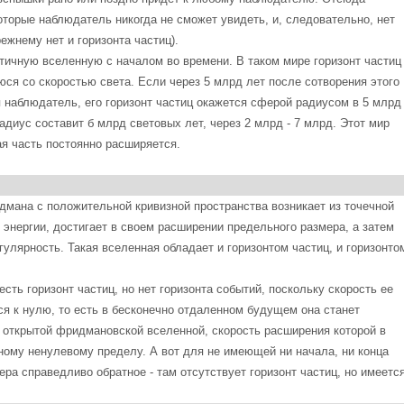
которые наблюдатель никогда не сможет увидеть, и, следовательно, нет
ежнему нет и горизонта частиц).
чную вселенную с началом во времени. В таком мире горизонт частиц
я со скоростью света. Если через 5 млрд лет после сотворения этого
я наблюдатель, его горизонт частиц окажется сферой радиусом в 5 млрд
диус составит б млрд световых лет, через 2 млрд - 7 млрд. Этот мир
я часть постоянно расширяется.
ана с положительной кривизной пространства возникает из точечной
 энергии, достигает в своем расширении предельного размера, а затем
улярность. Такая вселенная обладает и горизонтом частиц, и горизонто
ть горизонт частиц, но нет горизонта событий, поскольку скорость ее
я к нулю, то есть в бесконечно отдаленном будущем она станет
 открытой фридмановской вселенной, скорость расширения которой в
ому ненулевому пределу. А вот для не имеющей ни начала, ни конца
ра справедливо обратное - там отсутствует горизонт частиц, но имеетс