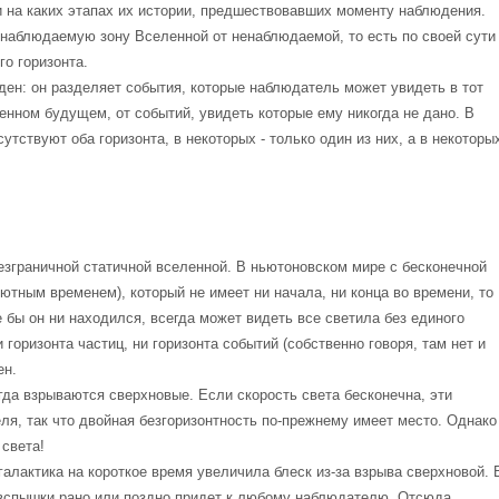
 на каких этапах их истории, предшествовавших моменту наблюдения.
т наблюдаемую зону Вселенной от ненаблюдаемой, то есть по своей сути
го горизонта.
ен: он разделяет события, которые наблюдатель может увидеть в тот
енном будущем, от событий, увидеть которые ему никогда не дано. В
тствуют оба горизонта, в некоторых - только один из них, а в некоторы
граничной статичной вселенной. В ньютоновском мире с бесконечной
лютным временем), который не имеет ни начала, ни конца во времени, то
 бы он ни находился, всегда может видеть все светила без единого
 горизонта частиц, ни горизонта событий (собственно говоря, там нет и
ен.
да взрываются сверхновые. Если скорость света бесконечна, эти
я, так что двойная безгоризонтность по-прежнему имеет место. Однако
 света!
алактика на короткое время увеличила блеск из-за взрыва сверхновой. 
й вспышки рано или поздно придет к любому наблюдателю. Отсюда